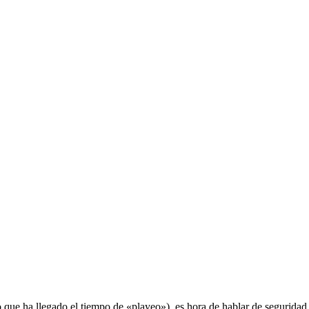
ue ha llegado el tiempo de «playeo»), es hora de hablar de seguridad en