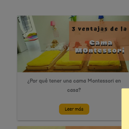
¿Por qué tener una cama Montessori en
casa?
Leer más