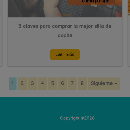
3 claves para comprar la mejor silla de
coche
Leer más
1
2
3
4
5
6
7
8
Siguiente »
Copyright ©2026