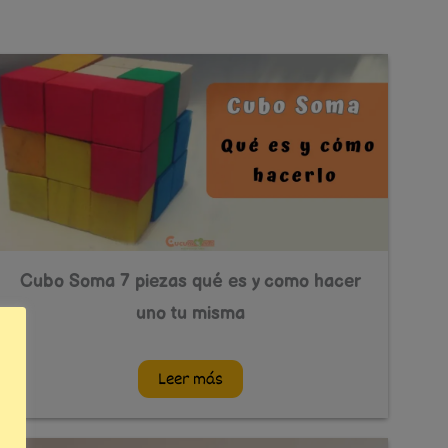
Cubo Soma 7 piezas qué es y como hacer
uno tu misma
Leer más