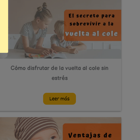
Cómo disfrutar de la vuelta al cole sin
estrés
Leer más