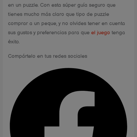
en un puzzle. Con esta súper guía seguro que
tienes mucho más claro que tipo de puzzle
comprar a un peque, y no olvides tener en cuenta
sus gustos y preferencias para que
el juego
tenga
éxito.
Compártelo en tus redes sociales