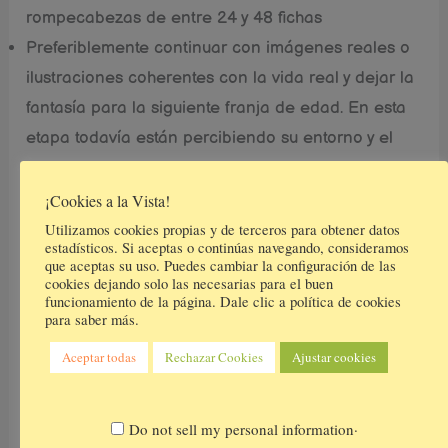
rompecabezas de entre 24 y 48 fichas
Preferiblemente continuar con imágenes reales o
ilustraciones coherentes con la vida real y dejar la
fantasía para la siguiente franja de edad. En esta
etapa todavía están percibiendo su entorno y el
mundo tal y como es y no son capaces de
distinguir fantasía de realidad. Todo lo que sus ojos
¡Cookies a la Vista!
perciben su cerebro lo interpretará como que
Utilizamos cookies propias y de terceros para obtener datos
estadísticos. Si aceptas o continúas navegando, consideramos
existe. Es la etapa en la que se crean falsas
que aceptas su uso. Puedes cambiar la configuración de las
cookies dejando solo las necesarias para el buen
ilusiones pensando que los unicornios son reales
funcionamiento de la página. Dale clic a política de cookies
o desarrollan miedo porque creen que los
para saber más.
monstruos existen. Pero si tienen algún personaje
Aceptar todas
Rechazar Cookies
Ajustar cookies
favorito como Mickey Mouse o la patrulla canina,
también les resultará motivador terminar un puzzle
.
Do not sell my personal information
de su personaje.