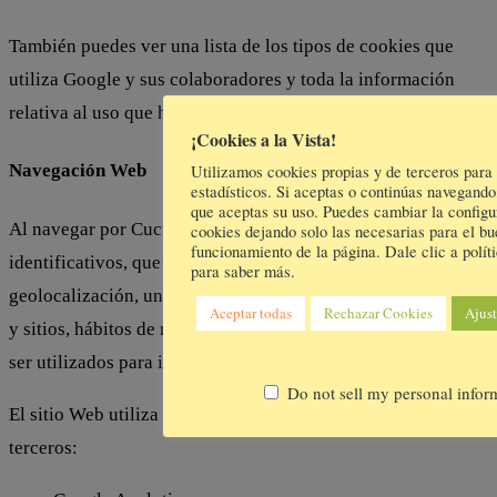
También puedes ver una lista de los tipos de cookies que
utiliza Google y sus colaboradores y toda la información
relativa al uso que hacen de cookies publicitarias.
¡Cookies a la Vista!
Navegación Web
Utilizamos cookies propias y de terceros para
estadísticos. Si aceptas o continúas navegand
que aceptas su uso. Puedes cambiar la configu
Al navegar por Cucumama.com se pueden recoger datos no
cookies dejando solo las necesarias para el bu
funcionamiento de la página. Dale clic a polít
identificativos, que pueden incluir, la dirección IP,
para saber más.
geolocalización, un registro de cómo se utilizan los servicios
Aceptar todas
Rechazar Cookies
Ajust
y sitios, hábitos de navegación y otros datos que no pueden
ser utilizados para identificarte.
Do not sell my personal infor
El sitio Web utiliza los siguientes servicios de análisis de
terceros: