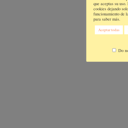
que aceptas su uso.
cookies dejando solo
funcionamiento de la
para saber más.
Aceptar todas
Do no