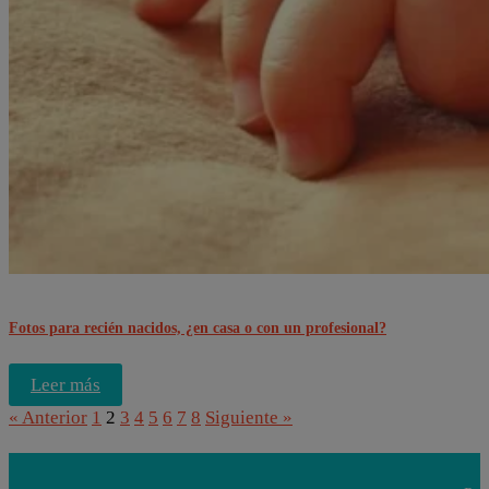
Fotos para recién nacidos, ¿en casa o con un profesional?
Leer más
« Anterior
1
2
3
4
5
6
7
8
Siguiente »