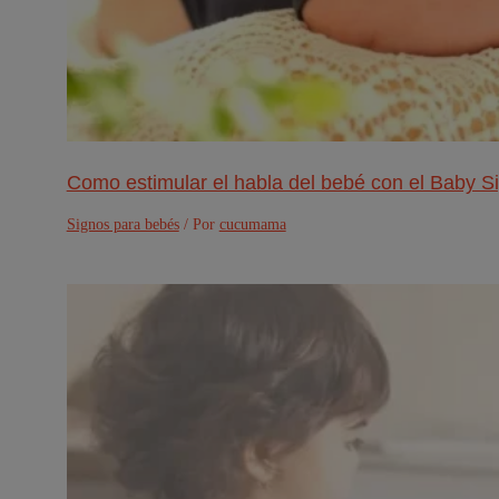
Como estimular el habla del bebé con el Baby S
Signos para bebés
/ Por
cucumama