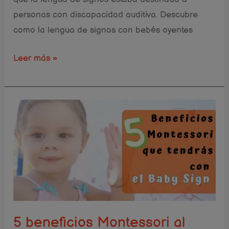
personas con discapacidad auditiva. Descubre
como la lengua de signos con bebés oyentes
Leer más »
5
beneficios
Montessori
al
usar
la
lengua
de
5 beneficios Montessori al