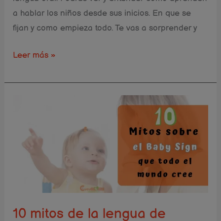
a hablar los niños desde sus inicios. En que se
fijan y como empieza todo. Te vas a sorprender y
Leer más »
10
mitos
de
la
lengua
de
signos
y
10 mitos de la lengua de
el