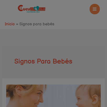
Ir
al
contenido
Inicio
Signos para bebés
Signos Para Bebés
Baby
Signs:
El