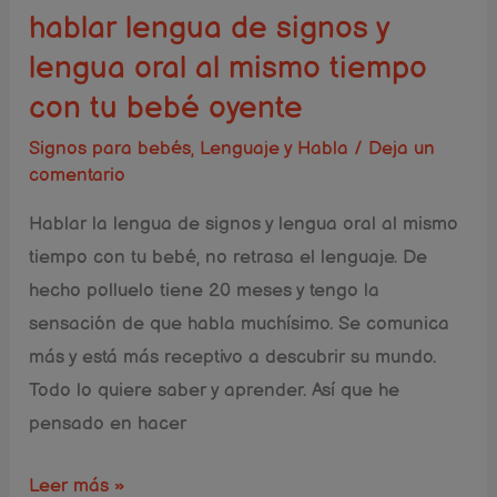
y
hablar lengua de signos y
lengua
lengua oral al mismo tiempo
oral
con tu bebé oyente
al
mismo
Signos para bebés
,
Lenguaje y Habla
/
Deja un
tiempo
comentario
con
Hablar la lengua de signos y lengua oral al mismo
tu
tiempo con tu bebé, no retrasa el lenguaje. De
bebé
hecho polluelo tiene 20 meses y tengo la
oyente
sensación de que habla muchísimo. Se comunica
más y está más receptivo a descubrir su mundo.
Todo lo quiere saber y aprender. Así que he
pensado en hacer
Leer más »