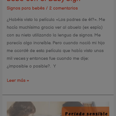
Sign
Signos para bebés
/
2 comentarios
¿Habéis visto la pelí­cula «Los padres de él?». Me
hacía muchísima gracia ver al abuelo (ex espí­a)
con su nieto utilizando la lengua de signos. Me
parecía algo increíble. Pero cuando nació mi hijo
me acordé de esta película que habí­a visto unas
mil veces y entonces fue cuando me dije:
¿imposible o posible?. Y
Leer más »
Descubre
como