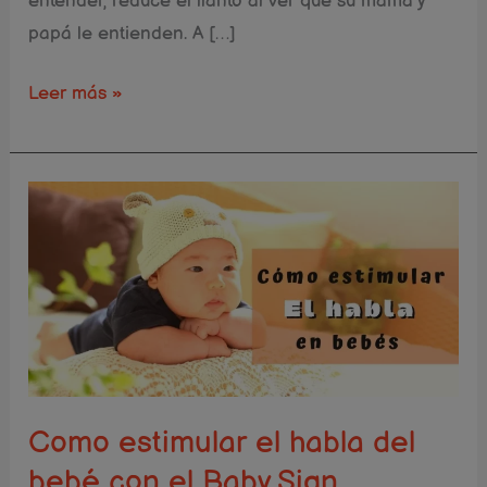
entender, reduce el llanto al ver que su mamá y
papá le entienden. A […]
Leer más »
Como
estimular
el
habla
del
bebé
con
el
Como estimular el habla del
Baby
bebé con el Baby Sign