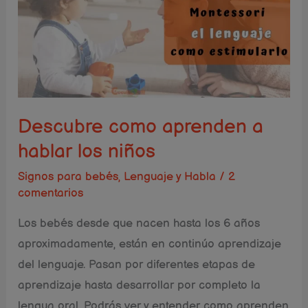
aprenden
a
hablar
los
niños
Descubre como aprenden a
hablar los niños
Signos para bebés
,
Lenguaje y Habla
/
2
comentarios
Los bebés desde que nacen hasta los 6 años
aproximadamente, están en continúo aprendizaje
del lenguaje. Pasan por diferentes etapas de
aprendizaje hasta desarrollar por completo la
lengua oral. Podrás ver y entender como aprenden