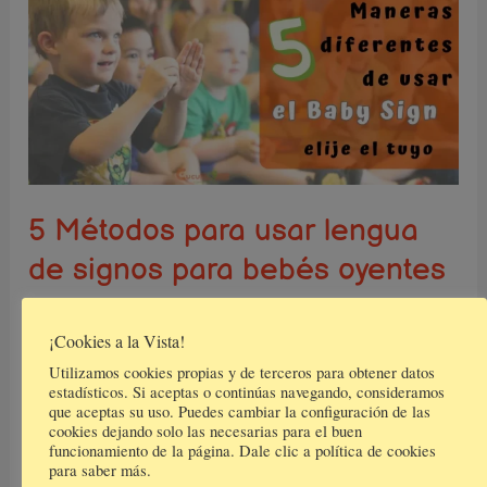
Métodos
para
usar
lengua
de
signos
para
5 Métodos para usar lengua
bebés
de signos para bebés oyentes
oyentes
Signos para bebés
/
7 comentarios
¡Cookies a la Vista!
Existen varios métodos para usar lengua de signos
Utilizamos cookies propias y de terceros para obtener datos
para bebés oyentes. Si estabas pensando en
estadísticos. Si aceptas o continúas navegando, consideramos
que aceptas su uso. Puedes cambiar la configuración de las
utilizar la lengua de signos con tus hijos, es
cookies dejando solo las necesarias para el buen
funcionamiento de la página. Dale clic a política de cookies
importante que tengas en cuenta estas formas de
para saber más.