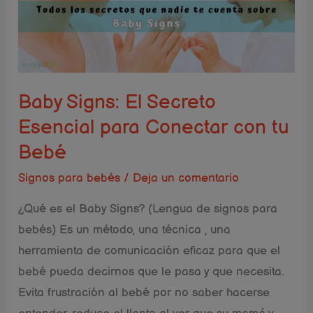
Secreto
Esencial
para
Conectar
con
Baby Signs: El Secreto
tu
Esencial para Conectar con tu
Bebé
Bebé
Signos para bebés
/
Deja un comentario
¿Qué es el Baby Signs? (Lengua de signos para
bebés) Es un método, una técnica , una
herramienta de comunicación eficaz para que el
bebé pueda decirnos que le pasa y que necesita.
Evita frustración al bebé por no saber hacerse