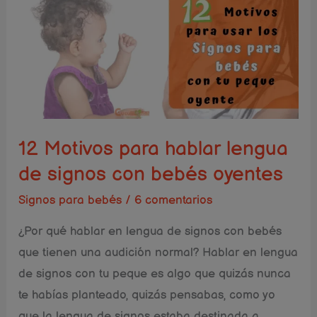
Motivos
para
hablar
lengua
de
signos
con
12 Motivos para hablar lengua
bebés
de signos con bebés oyentes
oyentes
Signos para bebés
/
6 comentarios
¿Por qué hablar en lengua de signos con bebés
que tienen una audición normal? Hablar en lengua
de signos con tu peque es algo que quizás nunca
te habías planteado, quizás pensabas, como yo
que la lengua de signos estaba destinada a