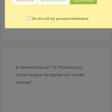
Aceptar todas
Rechazar Cookies
Ajustar cookies
10 mitos de la lengua de signos y el
baby sign
.
Do not sell my personal information
Signos para bebés
/ Por
cucumama
6 comentarios en “12 Motivos para
hablar lengua de signos con bebés
oyentes”