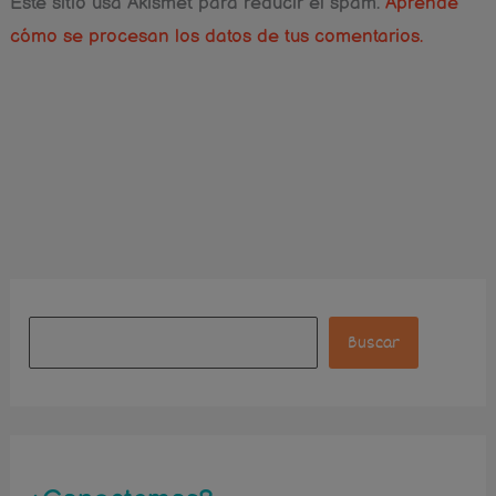
Este sitio usa Akismet para reducir el spam.
Aprende
cómo se procesan los datos de tus comentarios.
Instagram
Facebook
Pinterest
B
u
Buscar
s
c
a
r