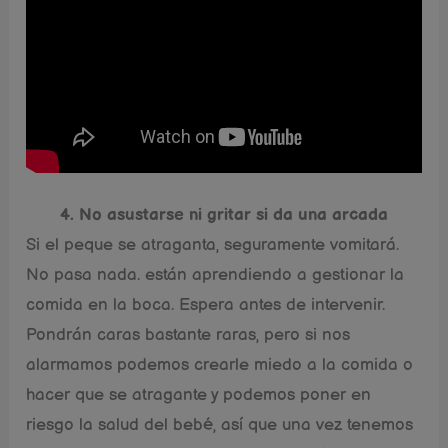
4. No asustarse ni gritar si da una arcada
Si el peque se atraganta, seguramente vomitará.
No pasa nada. están aprendiendo a gestionar la
comida en la boca. Espera antes de intervenir.
Pondrán caras bastante raras, pero si nos
alarmamos podemos crearle miedo a la comida o
hacer que se atragante y podemos poner en
riesgo la salud del bebé, así que una vez tenemos