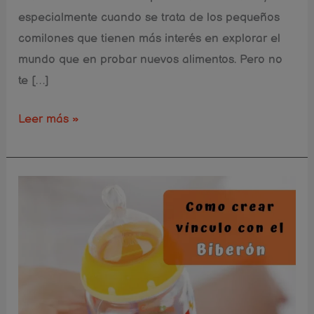
especialmente cuando se trata de los pequeños
comilones que tienen más interés en explorar el
mundo que en probar nuevos alimentos. Pero no
te […]
Leer más »
5
trucos
para
dar
biberón
como
si