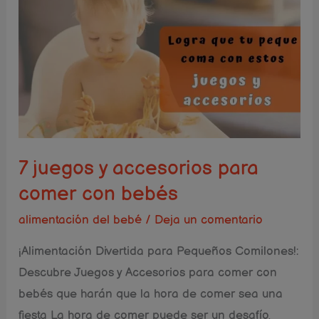
7
juegos
y
accesorios
para
comer
con
bebés
7 juegos y accesorios para
comer con bebés
alimentación del bebé
/
Deja un comentario
¡Alimentación Divertida para Pequeños Comilones!:
Descubre Juegos y Accesorios para comer con
bebés que harán que la hora de comer sea una
fiesta La hora de comer puede ser un desafío,