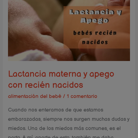
Lactancia
materna
y
apego
con
recién
nacidos
Lactancia materna y apego
con recién nacidos
alimentación del bebé
/
1 comentario
Cuando nos enteramos de que estamos
embarazadas, siempre nos surgen muchas dudas y
miedos. Una de los miedos más comunes, es el
parto. A mí, aparte de esto, también me daba