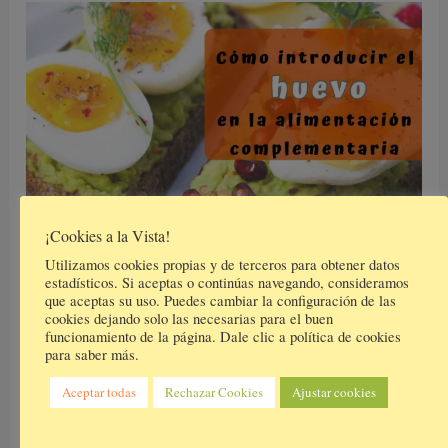
Cómo
dar
el
huevo
en
el
blw
¡Cookies a la Vista!
Cómo dar el huevo en el blw
Utilizamos cookies propias y de terceros para obtener datos
alimentación del bebé
/
4 comentarios
estadísticos. Si aceptas o continúas navegando, consideramos
que aceptas su uso. Puedes cambiar la configuración de las
cookies dejando solo las necesarias para el buen
¿Cómo podemos dar el huevo en el BLW si hemos
funcionamiento de la página. Dale clic a política de cookies
decidido hacer la alimentación complementaria
para saber más.
direcatmente con sólidos?. Esta pregunta me la
Aceptar todas
Rechazar Cookies
Ajustar cookies
hice muchas veces. Los pediatras te recomiendan
hacer lo que yo llamo el ritual de introducción del