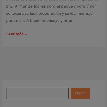
blw. Alimentos fáciles para el peque y para tí por
su textura,su fácil preparación y su fácil manejo
para ellos. A base de ensayo y error
Leer más »
Instagram
Facebook
Pinterest
B
u
Buscar
s