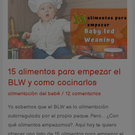
15
alimentos
para
empezar
el
BLW
y
como
15 alimentos para empezar el
cocinarlos
BLW y como cocinarlos
alimentación del bebé
/
12 comentarios
Ya sabemos que el BLW es la alimentación
autorregulada por el propio peque. Pero… ¿Con
qué alimentos empezamos?. Aquí hoy te quiero
ofrecer una lista de 15 alimentos para empezar el