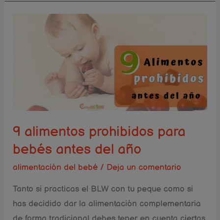
9
alimentos
prohibidos
para
bebés
antes
del
año
9 alimentos prohibidos para
bebés antes del año
alimentación del bebé
/
Deja un comentario
Tanto si practicas el BLW con tu peque como si
has decidido dar la alimentación complementaria
de forma tradicional debes tener en cuenta ciertas