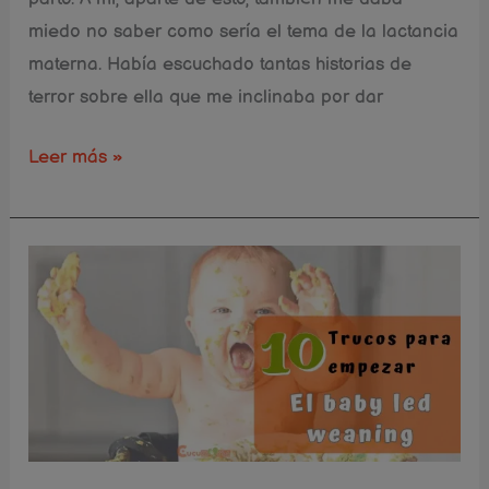
miedo no saber como sería el tema de la lactancia
materna. Había escuchado tantas historias de
terror sobre ella que me inclinaba por dar
Leer más »
10
tips
para
empezar
BLW
con
seguridad