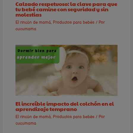
Calzado respetuoso: la clave para que
tu bebé camine con seguridad y sin
molestias
El rincón de mamá
,
Productos para bebés
/ Por
cucumama
El increíble impacto del colchón en el
aprendizaje temprano
El rincón de mamá
,
Productos para bebés
/ Por
cucumama