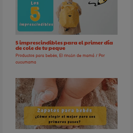
5 imprescindibles para el primer día
de cole de tu peque
Productos para bebés
,
El rincón de mamá
/ Por
cucumama