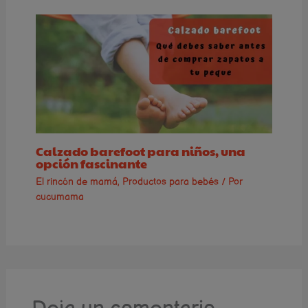
Calzado barefoot para niños, una
opción fascinante
El rincón de mamá
,
Productos para bebés
/ Por
cucumama