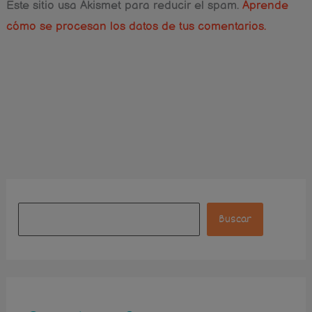
Este sitio usa Akismet para reducir el spam.
Aprende
cómo se procesan los datos de tus comentarios.
Instagram
Facebook
Pinterest
B
u
Buscar
s
c
a
r