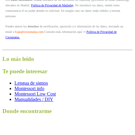
ubicados en Madrid.
Política de Privacidad de Mailrelay
. No introducir tus datos, tendrá como
consecuencia el no poder atender tu solicitud. En ningún caso tus datos serán cedidos a terceras
personas.
Puedes ejercer tus
derechos
de rectificación, oposición y/o eliminación de tus datos, enviando un
email a
baja@cucumama.com
Consulta más información aquí ⇒
Política de Privacidad de
Cucumama.
Lo más leído
Te puede interesar
Lengua de signos
Montessori info
Montessori Low Cost
Manualidades / DIY
Donde encontrarme