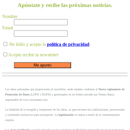
Apúntate y recibe las próximas noticias.
Nombre
Email
He leído y acepto la
política de privacidad
Acepto recibir la newsletter
Los datos personales que proporciones al suscribirte, serán tratados conforme al
Nuevo reglamento de
Protección de Datos
(LOPD y RGPD) y gestionados en un fichero privado por Noemi Barco,
responsable de www.cucumama.com.
La finalidad de la recogida y tratamiento de los datos, es para enviarte mis publicaciones, promociones
y contenidos exclusivos para suscriptores. La
legitimación
se realiza a través de tu consentimiento
expreso.
Los
datos facilitados
, estarán ubicados en los servidores de Mailrelay (proveedor de email marketing)