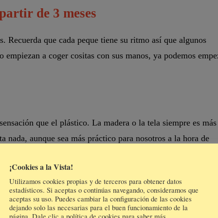
partir de 3 meses
as. Recuerda que cada peque tiene su ritmo así que algunos
nto empiezan a coger cositas con sus manos, ya podemos empe
sensación que el plástico. La madera o la tela siempre es más
rta nada, aunque sea más práctico para nosotros a la hora de
 eso te doy la idea), puedes hacer uno de crochet. Hay patrone
¡Cookies a la Vista!
Utilizamos cookies propias y de terceros para obtener datos
estadísticos. Si aceptas o continúas navegando, consideramos que
aceptas su uso. Puedes cambiar la configuración de las cookies
dejando solo las necesarias para el buen funcionamiento de la
página. Dale clic a política de cookies para saber más.