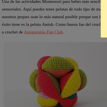
Una de las actividades Montessori para bebés más sencilla y
sensoriales. Aquí puedes tener pelotas de todo tipo de mater
nuestros peques sean lo más natural posible porque son los 
éxito tiene es la pelota Amish. Como buena fan del crochet q
a crochet de
Amigurumis Fan Club
.