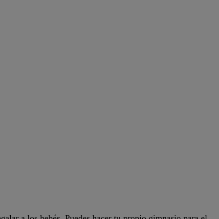
alar a los bebés. Puedes hacer tu propio gimnasio para el