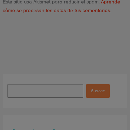
Este sitio usa Akismet para reducir el spam.
Aprende
cómo se procesan los datos de tus comentarios.
Instagram
Facebook
Pinterest
B
u
Buscar
s
c
a
r