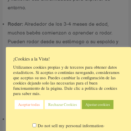
entorno.
Rodar:
Alrededor de los 3-4 meses de edad,
muchos bebés comienzan a aprender a rodar.
Pueden rodar desde su estómago a su espalda y
viceversa, lo que les permite explorar y moverse
¡Cookies a la Vista!
con mayor independencia. Si les dan la
Utilizamos cookies propias y de terceros para obtener datos
oportunidad de estar en el suelo rodarán para
estadísticos. Si aceptas o continúas navegando, consideramos
llegar de un lugar a otro, además de que es mucho
que aceptas su uso. Puedes cambiar la configuración de las
cookies dejando solo las necesarias para el buen
más seguro porque del suelo sabes que no se va
funcionamiento de la página. Dale clic a política de cookies
para saber más.
a caer.
Aceptar todas
Rechazar Cookies
Ajustar cookies
A partir de los 6 meses
Sentarse:
Alrededor de los 6 meses de edad,
.
Do not sell my personal information
muchos bebés comienzan a sentarse o a