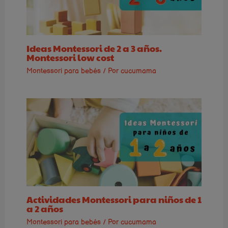
Ideas Montessori de 2 a 3 años.
Montessori low cost
Montessori para bebés
/ Por
cucumama
Actividades Montessori para niños de 1
a 2 años
Montessori para bebés
/ Por
cucumama