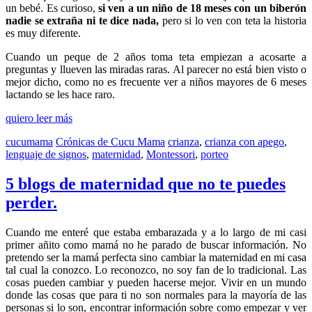
un bebé. Es curioso,
si ven a un niño de 18 meses con un biberón
nadie se extraña ni te dice nada,
pero si lo ven con teta la historia
es muy diferente.
Cuando un peque de 2 años toma teta empiezan a acosarte a
preguntas y llueven las miradas raras. Al parecer no está bien visto o
mejor dicho, como no es frecuente ver a niños mayores de 6 meses
lactando se les hace raro.
quiero leer más
cucumama
Crónicas de Cucu Mama
crianza
,
crianza con apego
,
lenguaje de signos
,
maternidad
,
Montessori
,
porteo
5 blogs de maternidad que no te puedes
perder.
Cuando me enteré que estaba embarazada y a lo largo de mi casi
primer añito como mamá no he parado de buscar información. No
pretendo ser la mamá perfecta sino cambiar la maternidad en mi casa
tal cual la conozco. Lo reconozco, no soy fan de lo tradicional. Las
cosas pueden cambiar y pueden hacerse mejor. Vivir en un mundo
donde las cosas que para ti no son normales para la mayoría de las
personas si lo son, encontrar información sobre como empezar y ver