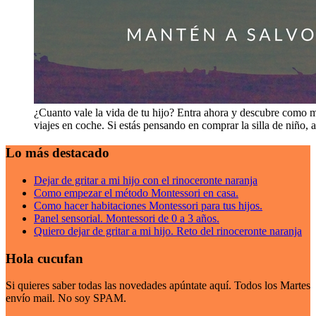
¿Cuanto vale la vida de tu hijo? Entra ahora y descubre como m
viajes en coche. Si estás pensando en comprar la silla de niño, 
Lo más destacado
Dejar de gritar a mi hijo con el rinoceronte naranja
Como empezar el método Montessori en casa.
Como hacer habitaciones Montessori para tus hijos.
Panel sensorial. Montessori de 0 a 3 años.
Quiero dejar de gritar a mi hijo. Reto del rinoceronte naranja
Hola cucufan
Si quieres saber todas las novedades apúntate aquí. Todos los Martes
envío mail. No soy SPAM.