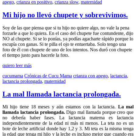
apego
,
crianza en positivo
,
crianza slow
,
maternidad
Mi hijo no llevó chupete y sobrevivimos.
Soy de las que piensa que si tu hijo no quiere algo, no vale la pena
forzarle a que lo quiera. En el caso del chupete fue contundente, dijo
NO al chupete. Si se lo ponías, ya podías agacharte rápido porque lo
escupía con ganas. Si te pilla el ojo te entuertaba. Solo tengo una
foto de él con chupete de uno de los intentos. Nos duró con chupete
el tiempo justo para hacerle la foto.
quiero leer más
cucumama
Crónicas de Cucu Mama
crianza con apego
,
lactancia
,
lactancia prolongada
,
maternidad
La mal llamada lactancia prolongada.
Mi hijo tiene 18 meses y aún estamos con la lactancia.
La mal
llamada lactancia prolongada.
Digo mal llamada porque creo que
no debería haber fases. La lactancia materna es lactancia
independientemente de la edad ni más ni menos. La teta no es un
bote de leche artificial donde hay 1,2 y 3. Mi teta es la misma tenga
la edad que tenga mi hijo y la leche es incluso mejor que cuando era