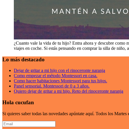
¿Cuanto vale la vida de tu hijo? Entra ahora y descubre como m
viajes en coche. Si estás pensando en comprar la silla de niño, 
Lo más destacado
Dejar de gritar a mi hijo con el rinoceronte naranja
Como empezar el método Montessori en casa.
Como hacer habitaciones Montessori para tus hijos.
Panel sensorial. Montessori de 0 a 3 años.
Quiero dejar de gritar a mi hijo. Reto del rinoceronte naranja
Hola cucufan
Si quieres saber todas las novedades apúntate aquí. Todos los Marte
Email