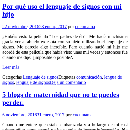
Por qué uso el lenguaje de signos con mi
hijo
22 noviembre, 2016
28 enero, 2017
por
cucumama
¿Habéis visto la pelí­cula “Los padres de él?”. Me hacía muchísima
gracia ver al abuelo ex espí­a con su nieto utilizando el lenguaje de
signos. Me parecía algo increíble. Pero cuando nació mi hijo me
acordé de esta película que habí­a visto unas mil veces y entonces fue
cuando me dije: ¿imposible o posible?.
Leer más
Categorías
Lenguaje de signos
Etiquetas
comunicación
,
lengua de
signos
,
lenguaje de signos
Deja un comentario
5 blogs de maternidad que no te puedes
perder.
6 noviembre, 2016
31 enero, 2017
por
cucumama
Cuando me enteré que estaba embarazada y a lo largo de mi casi
primer añito como mamá no he parado de buscar información. No