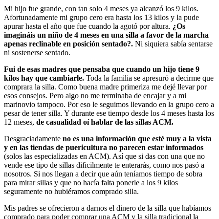
Mi hijo fue grande, con tan solo 4 meses ya alcanzó los 9 kilos.
Afortunadamente mi grupo cero era hasta los 13 kilos y la pude
apurar hasta el año que fue cuando la agotó por altura.
¿Os
imagináis un niño de 4 meses en una silla a favor de la marcha
apenas reclinable en posición sentado?.
Ni siquiera sabía sentarse
ni sostenerse sentado.
Fui de esas madres que pensaba que cuando un hijo tiene 9
kilos hay que cambiarle.
Toda la familia se apresuró a decirme que
comprara la silla. Como buena madre primeriza me dejé llevar por
esos consejos. Pero algo no me terminaba de encajar y a mi
marinovio tampoco. Por eso le seguimos llevando en la grupo cero a
pesar de tener silla. Y durante ese tiempo desde los 4 meses hasta los
12 meses,
de casualidad oí hablar de las sillas ACM.
Desgraciadamente
no es una información que esté muy a la vista
y en las tiendas de puericultura no parecen estar informados
(solos las especializadas en ACM). Así que si das con una que no
vende ese tipo de sillas dificilmente te enterarás, como nos pasó a
nosotros. Si nos llegan a decir que aún teníamos tiempo de sobra
para mirar sillas y que no hacía falta ponerle a los 9 kilos
seguramente no hubiéramos comprado silla.
Mis padres se ofrecieron a darnos el dinero de la silla que habíamos
comprado para poder comprar una ACM y la silla tradicional la