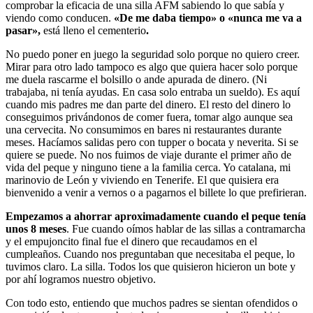
comprobar la eficacia de una silla AFM sabiendo lo que sabía y
viendo como conducen.
«De me daba tiempo» o «nunca me va a
pasar»,
está lleno el cementerio
.
No puedo poner en juego la seguridad solo porque no quiero creer.
Mirar para otro lado tampoco es algo que quiera hacer solo porque
me duela rascarme el bolsillo o ande apurada de dinero. (Ni
trabajaba, ni tenía ayudas. En casa solo entraba un sueldo). Es aquí
cuando mis padres me dan parte del dinero. El resto del dinero lo
conseguimos privándonos de comer fuera, tomar algo aunque sea
una cervecita. No consumimos en bares ni restaurantes durante
meses. Hacíamos salidas pero con tupper o bocata y neverita. Si se
quiere se puede. No nos fuimos de viaje durante el primer año de
vida del peque y ninguno tiene a la familia cerca. Yo catalana, mi
marinovio de León y viviendo en Tenerife. El que quisiera era
bienvenido a venir a vernos o a pagarnos el billete lo que prefirieran.
Empezamos a ahorrar aproximadamente cuando el peque tenía
unos 8 meses
. Fue cuando oímos hablar de las sillas a contramarcha
y el empujoncito final fue el dinero que recaudamos en el
cumpleaños. Cuando nos preguntaban que necesitaba el peque, lo
tuvimos claro. La silla. Todos los que quisieron hicieron un bote y
por ahí logramos nuestro objetivo.
Con todo esto, entiendo que muchos padres se sientan ofendidos o