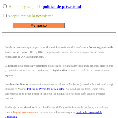
He leído y acepto la
política de privacidad
Acepto recibir la newsletter
Los datos personales que proporciones al suscribirte, serán tratados conforme al
Nuevo reglamento de
Protección de Datos
(LOPD y RGPD) y gestionados en un fichero privado por Noemi Barco,
responsable de www.cucumama.com.
La finalidad de la recogida y tratamiento de los datos, es para enviarte mis publicaciones, promociones
y contenidos exclusivos para suscriptores. La
legitimación
se realiza a través de tu consentimiento
expreso.
Los
datos facilitados
, estarán ubicados en los servidores de Mailrelay (proveedor de email marketing)
ubicados en Madrid.
Política de Privacidad de Mailrelay
. No introducir tus datos, tendrá como
consecuencia el no poder atender tu solicitud. En ningún caso tus datos serán cedidos a terceras
personas.
Puedes ejercer tus
derechos
de rectificación, oposición y/o eliminación de tus datos, enviando un
email a
baja@cucumama.com
Consulta más información aquí ⇒
Política de Privacidad de
Cucumama.