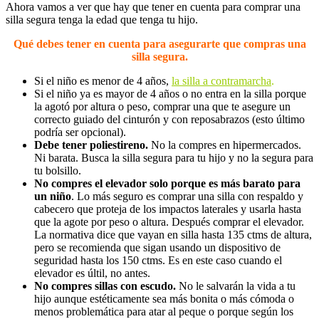
Ahora vamos a ver que hay que tener en cuenta para comprar una
silla segura tenga la edad que tenga tu hijo.
Qué debes tener en cuenta para asegurarte que compras una
silla segura.
Si el niño es menor de 4 años,
la silla a contramarcha
.
Si el niño ya es mayor de 4 años o no entra en la silla porque
la agotó por altura o peso, comprar una que te asegure un
correcto guiado del cinturón y con reposabrazos (esto último
podría ser opcional).
Debe tener poliestireno.
No la compres en hipermercados.
Ni barata. Busca la silla segura para tu hijo y no la segura para
tu bolsillo.
No compres el elevador solo porque es más barato para
un niño
. Lo más seguro es comprar una silla con respaldo y
cabecero que proteja de los impactos laterales y usarla hasta
que la agote por peso o altura. Después comprar el elevador.
La normativa dice que vayan en silla hasta 135 ctms de altura,
pero se recomienda que sigan usando un dispositivo de
seguridad hasta los 150 ctms. Es en este caso cuando el
elevador es últil, no antes.
No compres sillas con escudo.
No le salvarán la vida a tu
hijo aunque estéticamente sea más bonita o más cómoda o
menos problemática para atar al peque o porque según los