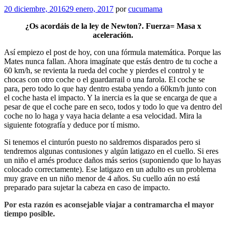
20 diciembre, 2016
29 enero, 2017
por
cucumama
¿Os acordáis de la ley de Newton?. Fuerza= Masa x
aceleración.
Así empiezo el post de hoy, con una fórmula matemática. Porque las
Mates nunca fallan. Ahora imagínate que estás dentro de tu coche a
60 km/h, se revienta la rueda del coche y pierdes el control y te
chocas con otro coche o el guardarrail o una farola. El coche se
para, pero todo lo que hay dentro estaba yendo a 60km/h junto con
el coche hasta el impacto. Y la inercia es la que se encarga de que a
pesar de que el coche pare en seco, todos y todo lo que va dentro del
coche no lo haga y vaya hacia delante a esa velocidad. Mira la
siguiente fotografía y deduce por tí mismo.
Si tenemos el cinturón puesto no saldremos disparados pero si
tendremos algunas contusiones y algún latigazo en el cuello. Si eres
un niño el arnés produce daños más serios (suponiendo que lo hayas
colocado correctamente). Ese latigazo en un adulto es un problema
muy grave en un niño menor de 4 años. Su cuello aún no está
preparado para sujetar la cabeza en caso de impacto.
Por esta razón es aconsejable viajar a contramarcha el mayor
tiempo posible.