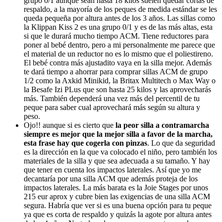
grupo 0/1 aunque sean hasta 18 kilos suelen quedar cortas de
respaldo, a la mayoría de los peques de medida estándar se les
queda pequeña por altura antes de los 3 años. Las sillas como
la Klippan Kiss 2 es una grupo 0/1 y es de las más altas, esta
si que le durará mucho tiempo ACM. Tiene reductores para
poner al bebé dentro, pero a mi personalmente me parece que
el material de un reductor no es lo mismo que el poliestireno.
El bebé contra más ajustadito vaya en la silla mejor. Además
te dará tiempo a ahorrar para comprar sillas ACM de grupo
1/2 como la Axkid Minikid, la Britax Multitech o Max Way o
la Besafe Izi PLus que son hasta 25 kilos y las aprovecharás
más. También dependerá una vez más del percentil de tu
peque para saber cual aprovechará más según su altura y
peso.
Ojo!! aunque si es cierto que
la peor silla a contramarcha
siempre es mejor que la mejor silla a favor de la marcha,
esta frase hay que cogerla con pinzas
. Lo que da seguridad
es la dirección en la que va colocado el niño, pero también los
materiales de la silla y que sea adecuada a su tamaño. Y hay
que tener en cuenta los impactos laterales. Así que yo me
decantaría por una silla ACM que además proteja de los
impactos laterales. La más barata es la Joie Stages por unos
215 eur aprox y cubre bien las exigencias de una silla ACM
segura. Habría que ver si es una buena opción para tu peque
ya que es corta de respaldo y quizás la agote por altura antes