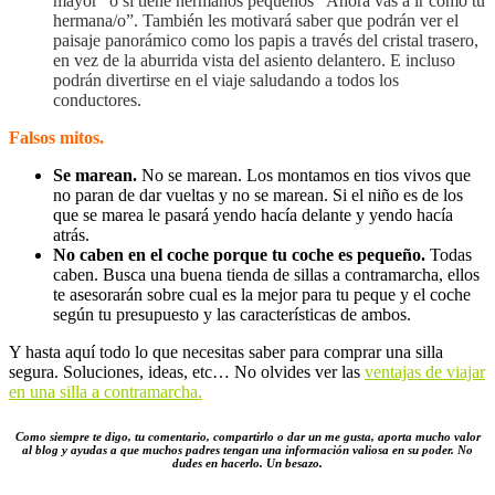
mayor” o si tiene hermanos pequeños “Ahora vas a ir como tu
hermana/o”. También les motivará saber que podrán ver el
paisaje panorámico como los papis a través del cristal trasero,
en vez de la aburrida vista del asiento delantero. E incluso
podrán divertirse en el viaje saludando a todos los
conductores.
Falsos mitos.
Se marean.
No se marean. Los montamos en tios vivos que
no paran de dar vueltas y no se marean. Si el niño es de los
que se marea le pasará yendo hacía delante y yendo hacía
atrás.
No caben en el coche porque tu coche es pequeño.
Todas
caben. Busca una buena tienda de sillas a contramarcha, ellos
te asesorarán sobre cual es la mejor para tu peque y el coche
según tu presupuesto y las características de ambos.
Y hasta aquí todo lo que necesitas saber para comprar una silla
segura. Soluciones, ideas, etc… No olvides ver las
ventajas de viajar
en una silla a contramarcha.
Como siempre te digo, tu comentario, compartirlo o dar un me gusta, aporta mucho valor
al blog y ayudas a que muchos padres tengan una información valiosa en su poder. No
dudes en hacerlo. Un besazo.