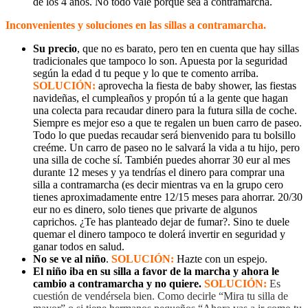
de los 4 años. No todo vale porque sea a contramarcha.
Inconvenientes y soluciones en las sillas a contramarcha.
Su precio
, que no es barato, pero ten en cuenta que hay sillas
tradicionales que tampoco lo son. Apuesta por la seguridad
según la edad d tu peque y lo que te comento arriba.
SOLUCIÓN:
aprovecha la fiesta de baby shower, las fiestas
navideñas, el cumpleaños y propón tú a la gente que hagan
una colecta para recaudar dinero para la futura silla de coche.
Siempre es mejor eso a que te regalen un buen carro de paseo.
Todo lo que puedas recaudar será bienvenido para tu bolsillo
creéme. Un carro de paseo no le salvará la vida a tu hijo, pero
una silla de coche sí. También puedes ahorrar 30 eur al mes
durante 12 meses y ya tendrías el dinero para comprar una
silla a contramarcha (es decir mientras va en la grupo cero
tienes aproximadamente entre 12/15 meses para ahorrar. 20/30
eur no es dinero, solo tienes que privarte de algunos
caprichos. ¿Te has planteado dejar de fumar?. Sino te duele
quemar el dinero tampoco te dolerá invertir en seguridad y
ganar todos en salud.
No se ve al niño
.
SOLUCIÓN:
Hazte con un espejo.
El niño iba en su silla a favor de la marcha y ahora le
cambio a contramarcha y no quiere.
SOLUCIÓN:
Es
cuestión de vendérsela bien. Como decirle “Mira tu silla de