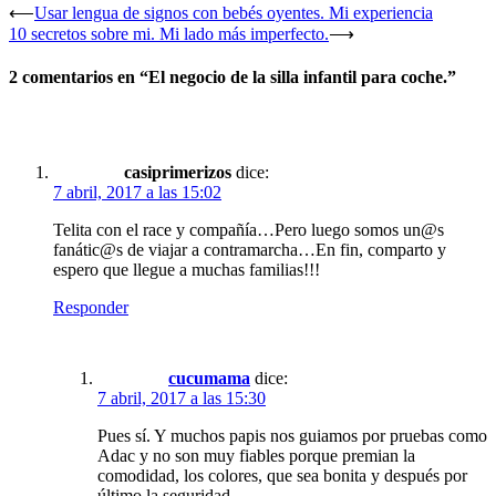
⟵
Usar lengua de signos con bebés oyentes. Mi experiencia
10 secretos sobre mi. Mi lado más imperfecto.
⟶
2 comentarios en “
El negocio de la silla infantil para coche.
”
casiprimerizos
dice:
7 abril, 2017 a las 15:02
Telita con el race y compañía…Pero luego somos un@s
fanátic@s de viajar a contramarcha…En fin, comparto y
espero que llegue a muchas familias!!!
Responder
cucumama
dice:
7 abril, 2017 a las 15:30
Pues sí. Y muchos papis nos guiamos por pruebas como
Adac y no son muy fiables porque premian la
comodidad, los colores, que sea bonita y después por
último la seguridad.