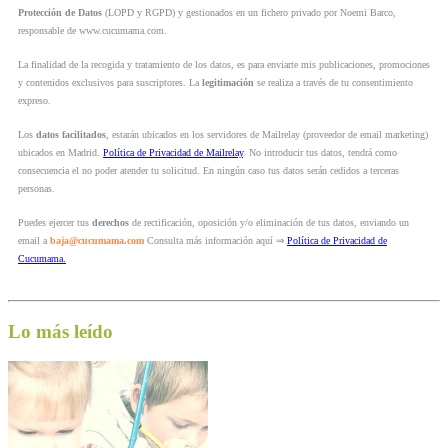
Protección de Datos
(LOPD y RGPD) y gestionados en un fichero privado por Noemi Barco,
responsable de www.cucumama.com.
La finalidad de la recogida y tratamiento de los datos, es para enviarte mis publicaciones, promociones
y contenidos exclusivos para suscriptores. La
legitimación
se realiza a través de tu consentimiento
expreso.
Los
datos facilitados
, estarán ubicados en los servidores de Mailrelay (proveedor de email marketing)
ubicados en Madrid.
Política de Privacidad de Mailrelay
. No introducir tus datos, tendrá como
consecuencia el no poder atender tu solicitud. En ningún caso tus datos serán cedidos a terceras
personas.
Puedes ejercer tus
derechos
de rectificación, oposición y/o eliminación de tus datos, enviando un
email a
baja@cucumama.com
Consulta más información aquí ⇒
Política de Privacidad de
Cucumama.
Lo más leído