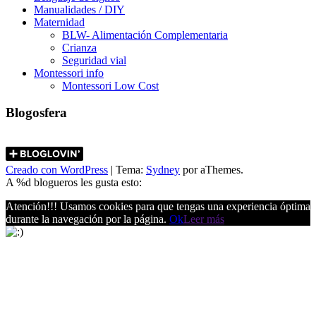
Manualidades / DIY
Maternidad
BLW- Alimentación Complementaria
Crianza
Seguridad vial
Montessori info
Montessori Low Cost
Blogosfera
Creado con WordPress
|
Tema:
Sydney
por aThemes.
A
%d
blogueros les gusta esto:
Atención!!! Usamos cookies para que tengas una experiencia óptima
durante la navegación por la página.
Ok
Leer más