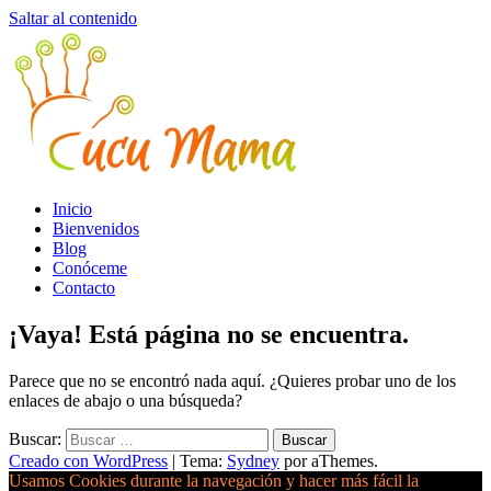
Saltar al contenido
Inicio
Bienvenidos
Blog
Conóceme
Contacto
¡Vaya! Está página no se encuentra.
Parece que no se encontró nada aquí. ¿Quieres probar uno de los
enlaces de abajo o una búsqueda?
Buscar:
Creado con WordPress
|
Tema:
Sydney
por aThemes.
Usamos Cookies durante la navegación y hacer más fácil la