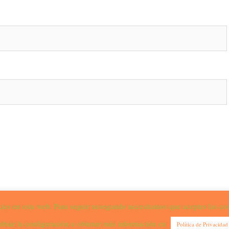
ies en esta web. Para seguir navegando necesitamos que aceptes las co
ey
por aThemes.
biar la configuración u obtener más información en
Política de Privacidad