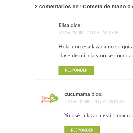
2 comentarios en “
Cometa de mano o c
Elisa
dice:
6 NOVIEMBRE, 2019 A LAS 10:05
Hola, con esa lazada no se quit
clase de mi hija y no se como 
RESPONDER
cucumama
dice:
7 NOVIEMBRE, 2019 A LAS 01:07
Yo usé la lazada estilo macra
RESPONDER