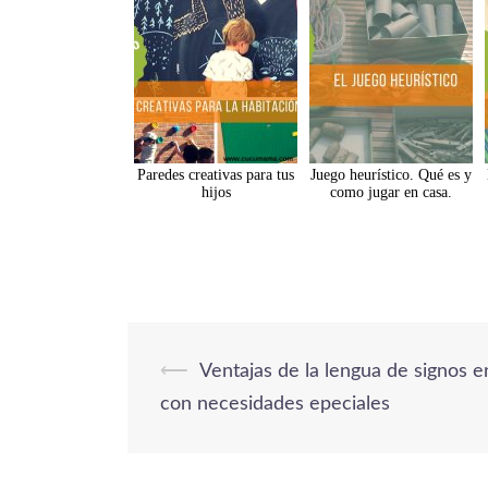
Paredes creativas para tus
Juego heurístico. Qué es y
hijos
como jugar en casa.
⟵
Ventajas de la lengua de signos e
Navegación
de
con necesidades epeciales
entradas