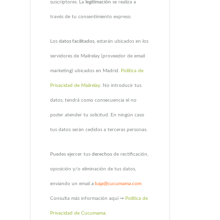
suscriptores. La
legitimación
se realiza a
través de tu consentimiento expreso.
Los
datos facilitados
, estarán ubicados en los
servidores de Mailrelay (proveedor de email
marketing) ubicados en Madrid.
Política de
Privacidad de Mailrelay
. No introducir tus
datos, tendrá como consecuencia el no
poder atender tu solicitud. En ningún caso
tus datos serán cedidos a terceras personas.
Puedes ejercer tus
derechos
de rectificación,
oposición y/o eliminación de tus datos,
enviando un email a
baja@cucumama.com
Consulta más información aquí ⇒
Política de
Privacidad de Cucumama.