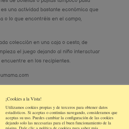
nes de botellas o pajitas tampoco pasa
 es una actividad bastante económica que
a o lo que encontréis en el campo,
da colección en una caja o cesto, de
mpieza el juego dejando al niño interactuar
 encuentre en los recipientes.
cumama.com
¡Cookies a la Vista!
ño toca, golpea, mueve de un lado al otro,
Utilizamos cookies propias y de terceros para obtener datos
, los combina entre sí, etc. Todo esto lo
estadísticos. Si aceptas o continúas navegando, consideramos que
 que su imaginación vuele.
aceptas su uso. Puedes cambiar la configuración de las cookies
dejando solo las necesarias para el buen funcionamiento de la
r cansancio, aburrimiento,etc
. El niño
página. Dale clic a política de cookies para saber más.