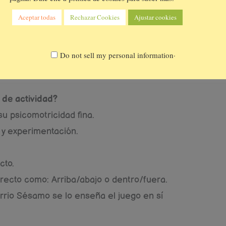
 forma adquiere hábitos para un futuro.
Aceptar todas
Rechazar Cookies
Ajustar cookies
tán en un período sensible en el que
sale solo, sin esfuerzo de aprenderlo a
.
Do not sell my personal information
eríodos sensibles
podéis leerlo por aquí.
 de actividad?
u psicomotricidad fina.
 y experimentación.
cto.
irecto como: Arriba/abajo o dentro/fuera.
rrio Sésamo se lo enseña el juego en sí