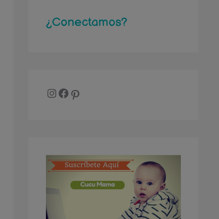
r
¿Conectamos?