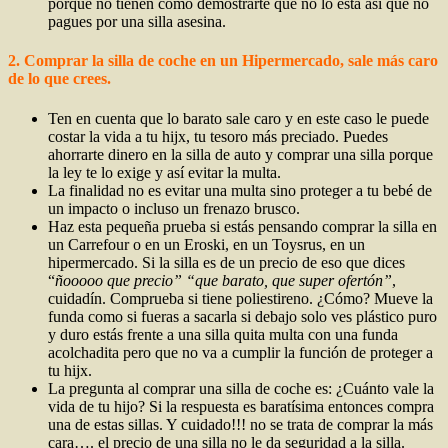
porque no tienen como demostrarte que no lo está así que no
pagues por una silla asesina.
2. Comprar la silla de coche en un Hipermercado, sale más caro
de lo que crees.
Ten en cuenta que lo barato sale caro y en este caso le puede
costar la vida a tu hijx, tu tesoro más preciado. Puedes
ahorrarte dinero en la silla de auto y comprar una silla porque
la ley te lo exige y así evitar la multa.
La finalidad no es evitar una multa sino proteger a tu bebé de
un impacto o incluso un frenazo brusco.
Haz esta pequeña prueba si estás pensando comprar la silla en
un Carrefour o en un Eroski, en un Toysrus, en un
hipermercado. Si la silla es de un precio de eso que dices
“
ñooooo que precio” “que barato, que super ofertón”
,
cuidadín. Comprueba si tiene poliestireno. ¿Cómo? Mueve la
funda como si fueras a sacarla si debajo solo ves plástico puro
y duro estás frente a una silla quita multa con una funda
acolchadita pero que no va a cumplir la función de proteger a
tu hijx.
La pregunta al comprar una silla de coche es: ¿Cuánto vale la
vida de tu hijo? Si la respuesta es baratísima entonces compra
una de estas sillas. Y cuidado!!! no se trata de comprar la más
cara…. el precio de una silla no le da seguridad a la silla.