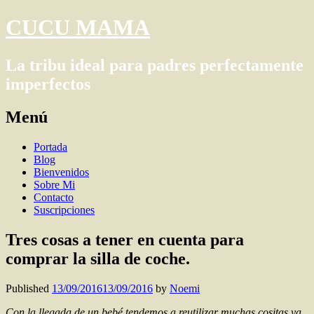
CUCU MAMA
La tribu ideal para padres perfectamente
imperfectos
Menú
Skip
Portada
to
Blog
content
Bienvenidos
Sobre Mi
Contacto
Suscripciones
Tres cosas a tener en cuenta para
comprar la silla de coche.
Published
13/09/2016
13/09/2016
by
Noemi
Con la llegada de un bebé tendemos a reutilizar muchas cositas ya