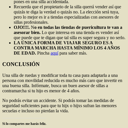
pones en una silla accidentada.
Recuerda que el propietario de la silla querrá vender así que
quizás te diga la verdad o quizás no. La elección será tuya,
pero lo mejor es ir a tiendas especializadas con asesores de
sillas profesionales.
OJO!!!!.
N
o en todas las tiendas de puericultura te van a
asesorar bien.
Lo que interesa en una tienda es vender así
que puede que te digan que tal silla es super segura y no serlo.
LA ÚNICA FORMA DE VIAJAR SEGURO ES A
CONTRA MARCHA HASTA MÍNIMO LOS 4 AÑOS
DE EDAD.
Pincha
aquí
para saber más.
CONCLUSIÓN
Una silla de ruedas y modificar toda tu casa para adaptarla a una
persona con movilidad reducida es mucho más caro que invertir en
una buena silla. Infórmate, busca un buen asesor de sillas a
contramarcha si tu hijo es menor de 4 años.
No podrás evitar un accidente. Si podrás tomar las medidas de
seguridad suficientes para que tu hijx o hijxs sufran las menores
secuelas e incluso no pierdan la vida.
Si lo compartes me harás feliz.