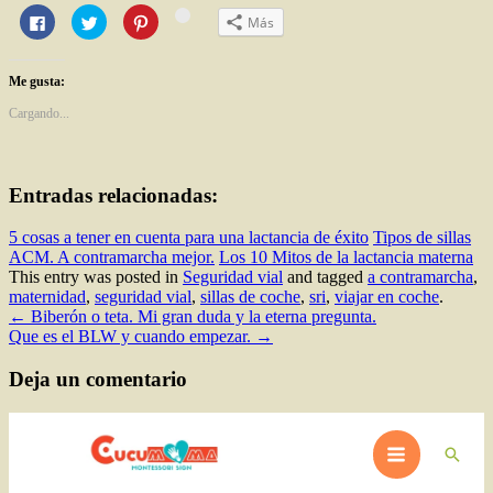
Haz
Haz
Haz
Haz
Más
clic
clic
clic
clic
para
para
para
para
compartir
compartir
compartir
compartir
en
en
en
en
Me gusta:
Facebook
Twitter
Pinterest
Google+
(Se
(Se
(Se
(Se
abre
abre
abre
abre
Cargando...
en
en
en
en
una
una
una
una
ventana
ventana
ventana
ventana
nueva)
nueva)
nueva)
nueva)
Entradas relacionadas:
5 cosas a tener en cuenta para una lactancia de éxito
Tipos de sillas
ACM. A contramarcha mejor.
Los 10 Mitos de la lactancia materna
This entry was posted in
Seguridad vial
and tagged
a contramarcha
,
maternidad
,
seguridad vial
,
sillas de coche
,
sri
,
viajar en coche
.
Navegación
←
Biberón o teta. Mi gran duda y la eterna pregunta.
Que es el BLW y cuando empezar.
→
de
entradas
Deja un comentario