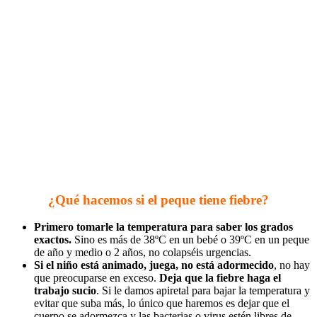
¿Qué hacemos si el peque tiene fiebre?
Primero tomarle la temperatura para saber los grados
exactos.
Sino es más de 38ºC en un bebé o 39ºC en un peque
de año y medio o 2 años, no colapséis urgencias.
Si el niño está animado, juega, no está adormecido
, no hay
que preocuparse en exceso.
Deja que la fiebre haga el
trabajo sucio
. Si le damos apiretal para bajar la temperatura y
evitar que suba más, lo único que haremos es dejar que el
cuerpo se adormezca y las bacterias o virus estén libres de