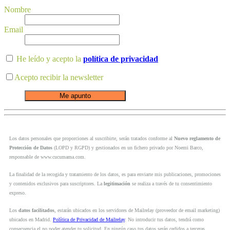
Nombre
Email
He leído y acepto la
política de privacidad
Acepto recibir la newsletter
Los datos personales que proporciones al suscribirte, serán tratados conforme al
Nuevo reglamento de
Protección de Datos
(LOPD y RGPD) y gestionados en un fichero privado por Noemi Barco,
responsable de www.cucumama.com.
La finalidad de la recogida y tratamiento de los datos, es para enviarte mis publicaciones, promociones
y contenidos exclusivos para suscriptores. La
legitimación
se realiza a través de tu consentimiento
expreso.
Los
datos facilitados
, estarán ubicados en los servidores de Mailrelay (proveedor de email marketing)
ubicados en Madrid.
Política de Privacidad de Mailrelay
. No introducir tus datos, tendrá como
consecuencia el no poder atender tu solicitud. En ningún caso tus datos serán cedidos a terceras