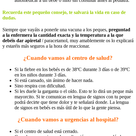
automedicar a un bebé o niño sin consultar antes al pediatra.
Recuerda este pequeño consejo, te salvará la vida en caso de
dudas.
Siempre que vayáis a ponerle una vacuna a los peques,
preguntad
a la enfermera la cantidad exacta y la temperatura a la que
debéis dar apiretal
/ paracetamol, muy amablemente os lo explicará
y estaréis más seguros a la hora de reaccionar.
¿Cuando vamos al centro de salud?
Si la fiebre en los bebés es de 38ºC durante 3 días o de 39ºC
en los niños durante 3 días.
Si está cansado, sin ánimo de hacer nada.
Sino respira con dificultad.
Si les duele la garganta o el oído. Esto te lo dirá un peque más
mayorcito. Si te comunicas en lengua de signos con tu peque
podrá decirte que tiene dolor y te señalará donde. La lengua
de signos en bebés es más útil de lo que la gente piensa.
¿Cuando vamos a urgencias al hospital?
Si el centro de salud está cerrado.