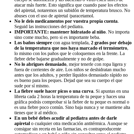
atacar más fuerte. Esto significa que cuando pase los efectos
del apiretal, notaremos un subidón de temperatura brusco. No
abuses con el uso de apiretal /paracetamol.
No le deis medicamentos por vuestra propia cuenta
.
Seguid las instrucciones del pediatra.
IMPORTANTE: mantener hidratado al niño
. No importa
sino come mucho, pero si es importante beba.
Los baños siempre
con agua templada,
2 grados por debajo
de la temperatura que nos haya marcado el termómetro
,
lo mismo con los paños que le coloquemos en la frente. La
fiebre debe bajarse gradualmente y no de golpe.
No lo abrigues demasiado
, mejor tenerle con ropa ligera y
fuera de corrientes de aire. Los niños se deshidratan mucho
antes que los adultos, y perder líquidos demasiado rápido no
es bueno para los peques. Dejad que sea su cuerpo el que
sude por sí mismo.
La fiebre suele hacer picos o una curva
. Si apuntas en una
libreta cada 2 horas la temperatura de tu peque y haces una
gráfica podrás comprobar si la fiebre de tu peque es normal o
es una fiebre poco común. Sino baja nunca y se mantiene alta
tienes que ir al médico.
En un bebé debes acudir al pediatra antes de darle
apiretal
o cualquier otra medicación antitérmica. Aunque se
consigue sin receta en las farmacias, es contraproducente