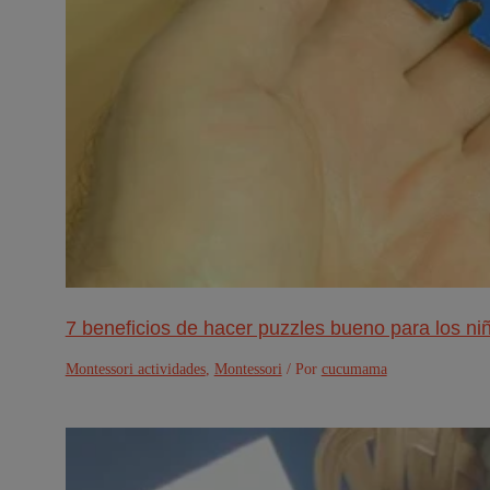
7 beneficios de hacer puzzles bueno para los ni
Montessori actividades
,
Montessori
/ Por
cucumama