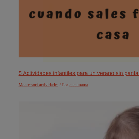
5 Actividades infantiles para un verano sin panta
Montessori actividades
/ Por
cucumama