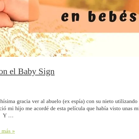
con el Baby Sign
ísima gracia ver al abuelo (ex espí­a) con su nieto utilizando 
ió mi hijo me acordé de esta película que habí­a visto unas m
?. Y …
 más »