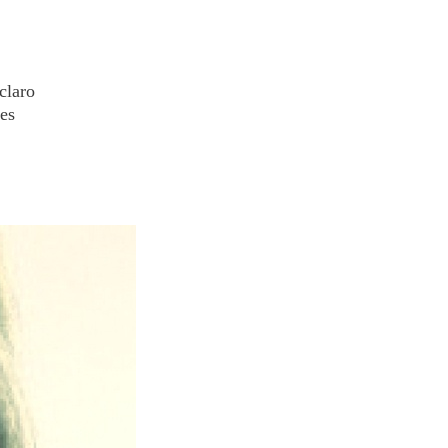
claro
 es