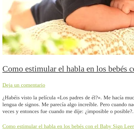
Como estimular el habla en los bebés 
Deja un comentario
¿Habéis visto la pelí­cula «Los padres de él?». Me hacía much
lengua de signos. Me parecía algo increíble. Pero cuando nac
veces y entonces fue cuando me dije: ¿imposible o posible
Como estimular el habla en los bebés con el Baby Sign
Leer