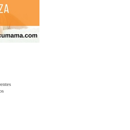
rentes
os