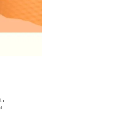
la
il