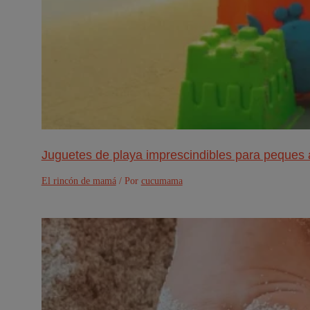
Juguetes de playa imprescindibles para peques 
El rincón de mamá
/ Por
cucumama