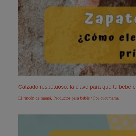
Calzado respetuoso: la clave para que tu bebé c
El rincón de mamá
,
Productos para bebés
/ Por
cucumama