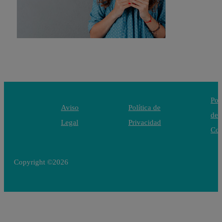
Polí
Aviso
Política de
de
Legal
Privacidad
Coo
Copyright ©2026