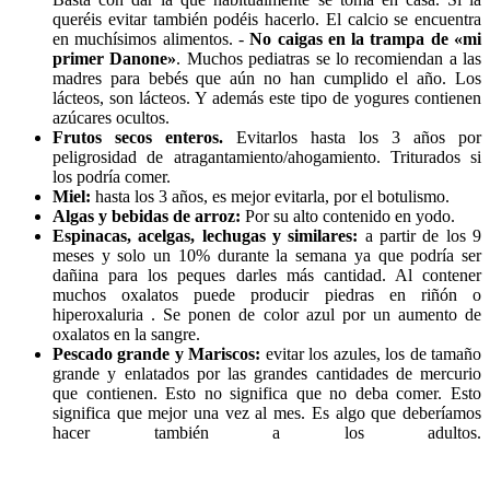
queréis evitar también podéis hacerlo. El calcio se encuentra
en muchí­simos alimentos. -
No caigas en la trampa de «mi
primer Danone»
. Muchos pediatras se lo recomiendan a las
madres para bebés que aún no han cumplido el año. Los
lácteos, son lácteos. Y además este tipo de yogures contienen
azúcares ocultos.
Frutos secos enteros.
Evitarlos hasta los 3 años por
peligrosidad de atragantamiento/ahogamiento. Triturados si
los podría comer.
Miel:
hasta los 3 años, es mejor evitarla, por el botulismo.
Algas y bebidas de arroz:
Por su alto contenido en yodo.
Espinacas, acelgas, lechugas y similares:
a partir de los 9
meses y solo un 10% durante la semana ya que podrí­a ser
dañina para los peques darles más cantidad. Al contener
muchos oxalatos puede producir piedras en riñón o
hiperoxaluria . Se ponen de color azul por un aumento de
oxalatos en la sangre.
Pescado grande y Mariscos:
evitar los azules, los de tamaño
grande y enlatados por las grandes cantidades de mercurio
que contienen. Esto no significa que no deba comer. Esto
significa que mejor una vez al mes. Es algo que deberíamos
hacer también a los adultos.