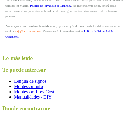
Los
datos facilitados
, estarán ubicados en los servidores de Mailrelay (proveedor de email marketing)
ubicados en Madrid.
Política de Privacidad de Mailrelay
. No introducir tus datos, tendrá como
consecuencia el no poder atender tu solicitud. En ningún caso tus datos serán cedidos a terceras
personas.
Puedes ejercer tus
derechos
de rectificación, oposición y/o eliminación de tus datos, enviando un
email a
baja@cucumama.com
Consulta más información aquí ⇒
Política de Privacidad de
Cucumama.
Lo más leído
Te puede interesar
Lengua de signos
Montessori info
Montessori Low Cost
Manualidades / DIY
Donde encontrarme