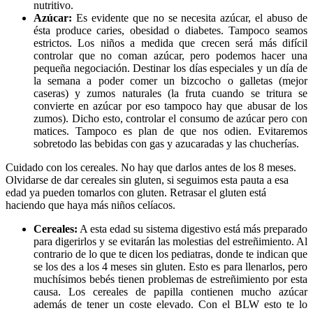
nutritivo.
Azúcar:
Es evidente que no se necesita azúcar, el abuso de
ésta produce caries, obesidad o diabetes. Tampoco seamos
estrictos. Los niños a medida que crecen será más difícil
controlar que no coman azúcar, pero podemos hacer una
pequeña negociación. Destinar los días especiales y un día de
la semana a poder comer un bizcocho o galletas (mejor
caseras) y zumos naturales (la fruta cuando se tritura se
convierte en azúcar por eso tampoco hay que abusar de los
zumos). Dicho esto, controlar el consumo de azúcar pero con
matices. Tampoco es plan de que nos odien. Evitaremos
sobretodo las bebidas con gas y azucaradas y las chucherías.
Cuidado con los cereales. No hay que darlos antes de los 8 meses.
Olvidarse de dar cereales sin gluten, si seguimos esta pauta a esa
edad ya pueden tomarlos con gluten. Retrasar el gluten está
haciendo que haya más niños celíacos.
Cereales:
A esta edad su sistema digestivo está más preparado
para digerirlos y se evitarán las molestias del estreñimiento. Al
contrario de lo que te dicen los pediatras, donde te indican que
se los des a los 4 meses sin gluten. Esto es para llenarlos, pero
muchí­simos bebés tienen problemas de estreñimiento por esta
causa. Los cereales de papilla contienen mucho azúcar
además de tener un coste elevado. Con el BLW esto te lo