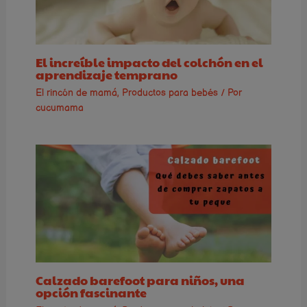
El increíble impacto del colchón en el
aprendizaje temprano
El rincón de mamá
,
Productos para bebés
/ Por
cucumama
Calzado barefoot para niños, una
opción fascinante