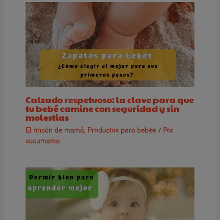
Calzado respetuoso: la clave para que
tu bebé camine con seguridad y sin
molestias
El rincón de mamá
,
Productos para bebés
/ Por
cucumama