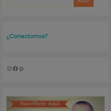
Buscar
s
c
a
r
¿Conectamos?