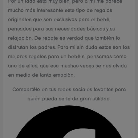
Por un lado está muy bien, pero a mi me parece
mucho más interesante este tipo de regalos
originales que son exclusivos para el bebé,
pensados para sus necesidades básicas y su
relajación. De rebote es verdad que también lo
disfrutan los padres. Para mi sin duda estos son los
mejores regalos para un bebé si pensamos como
uno de ellos, que eso muchas veces se nos olvida
en medio de tanta emoción.
Compartélo en tus redes sociales favoritas para
quién pueda serle de gran utilidad.