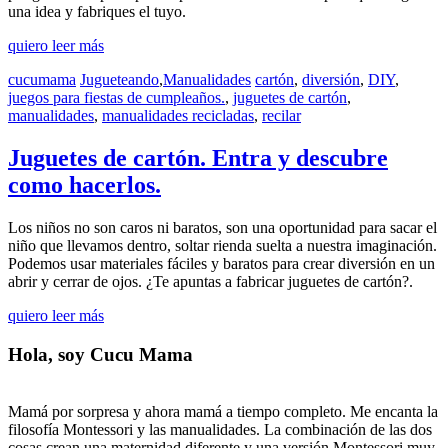
una idea y fabriques el tuyo.
quiero leer más
cucumama
Jugueteando
,
Manualidades
cartón
,
diversión
,
DIY
,
juegos para fiestas de cumpleaños.
,
juguetes de cartón
,
manualidades
,
manualidades recicladas
,
recilar
Juguetes de cartón. Entra y descubre
como hacerlos.
Los niños no son caros ni baratos, son una oportunidad para sacar el
niño que llevamos dentro, soltar rienda suelta a nuestra imaginación.
Podemos usar materiales fáciles y baratos para crear diversión en un
abrir y cerrar de ojos. ¿Te apuntas a fabricar juguetes de cartón?.
quiero leer más
Hola, soy Cucu Mama
Mamá por sorpresa y ahora mamá a tiempo completo. Me encanta la
filosofía Montessori y las manualidades. La combinación de las dos
cosas crean una maternidad diferente y una versión Montessori muy