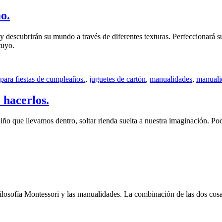
o.
 descubrirán su mundo a través de diferentes texturas. Perfeccionará su
tuyo.
para fiestas de cumpleaños.
,
juguetes de cartón
,
manualidades
,
manuali
 hacerlos.
iño que llevamos dentro, soltar rienda suelta a nuestra imaginación. Pod
losofía Montessori y las manualidades. La combinación de las dos cos