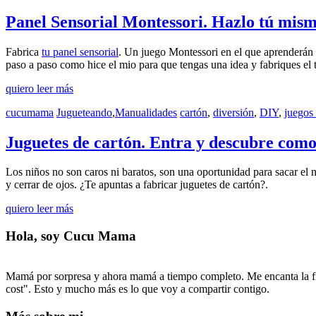
Panel Sensorial Montessori. Hazlo tú mism
Fabrica
tu panel sensorial
. Un juego Montessori en el que aprenderán y
paso a paso como hice el mio para que tengas una idea y fabriques el 
quiero leer más
cucumama
Jugueteando
,
Manualidades
cartón
,
diversión
,
DIY
,
juegos 
Juguetes de cartón. Entra y descubre como
Los niños no son caros ni baratos, son una oportunidad para sacar el n
y cerrar de ojos. ¿Te apuntas a fabricar juguetes de cartón?.
quiero leer más
Hola, soy Cucu Mama
Mamá por sorpresa y ahora mamá a tiempo completo. Me encanta la fi
cost". Esto y mucho más es lo que voy a compartir contigo.