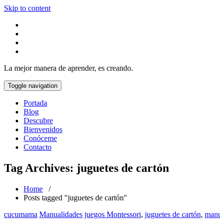
Skip to content
La mejor manera de aprender, es creando.
Toggle navigation
Portada
Blog
Descubre
Bienvenidos
Conóceme
Contacto
Tag Archives: juguetes de cartón
Home
/
Posts tagged "juguetes de cartón"
cucumama
Manualidades
juegos Montessori
,
juguetes de cartón
,
manu