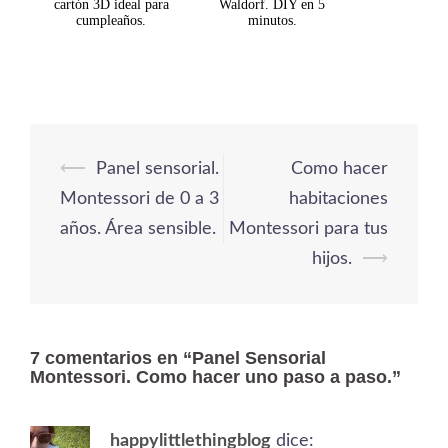
cartón 3D ideal para
Waldorf. DIY en 5
cumpleaños.
minutos.
⟵
Panel sensorial.
Como hacer
Navegación
Montessori de 0 a 3
habitaciones
de
años. Área sensible.
Montessori para tus
entradas
hijos.
⟶
7 comentarios en “
Panel Sensorial
Montessori. Como hacer uno paso a paso.
”
happylittlethingblog
dice: