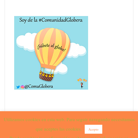
Utilizamos cookies en esta web. Para seguir navegando necesitamos
que aceptes las cookies.
Acepto
Funciona gracias a WordPress
|
Tema:
Sydney
por