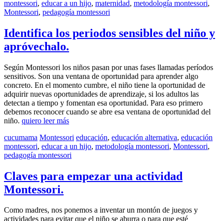
montessori
,
educar a un hijo
,
maternidad
,
metodología montessori
,
Montessori
,
pedagogía montessori
Identifica los periodos sensibles del niño y
apróvechalo.
Según Montessori los niños pasan por unas fases llamadas períodos
sensitivos. Son una ventana de oportunidad para aprender algo
concreto. En el momento cumbre, el niño tiene la oportunidad de
adquirir nuevas oportunidades de aprendizaje, si los adultos las
detectan a tiempo y fomentan esa oportunidad. Para eso primero
debemos reconocer cuando se abre esa ventana de oportunidad del
niño.
quiero leer más
cucumama
Montessori
educación
,
educación alternativa
,
educación
montessori
,
educar a un hijo
,
metodología montessori
,
Montessori
,
pedagogía montessori
Claves para empezar una actividad
Montessori.
Como madres, nos ponemos a inventar un montón de juegos y
actividades para evitar que el niño se aburra o para que esté