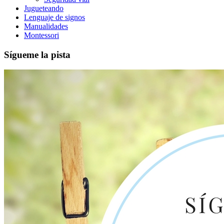
Jugueteando
Lenguaje de signos
Manualidades
Montessori
Sígueme la pista