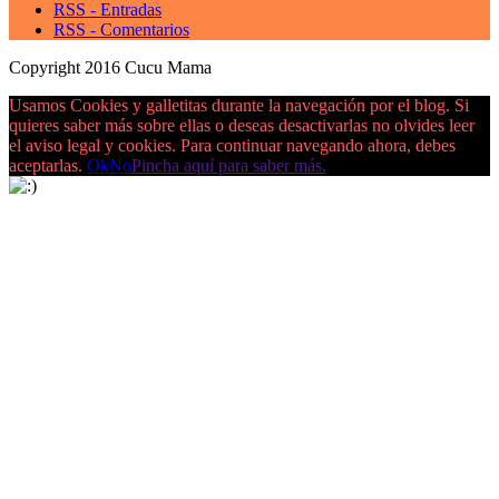
RSS - Entradas
RSS - Comentarios
Copyright 2016 Cucu Mama
Usamos Cookies y galletitas durante la navegación por el blog. Si
quieres saber más sobre ellas o deseas desactivarlas no olvides leer
el aviso legal y cookies. Para continuar navegando ahora, debes
aceptarlas.
Ok
No
Pincha aquí para saber más.