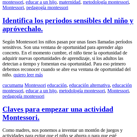
montessori
,
educar a un hijo
,
maternidad
,
metodología montessori
,
Montessori
,
pedagogía montessori
Identifica los periodos sensibles del niño y
apróvechalo.
Según Montessori los niños pasan por unas fases llamadas períodos
sensitivos. Son una ventana de oportunidad para aprender algo
concreto. En el momento cumbre, el niño tiene la oportunidad de
adquirir nuevas oportunidades de aprendizaje, si los adultos las
detectan a tiempo y fomentan esa oportunidad. Para eso primero
debemos reconocer cuando se abre esa ventana de oportunidad del
niño.
quiero leer más
cucumama
Montessori
educación
,
educación alternativa
,
educación
montessori
,
educar a un hijo
,
metodología montessori
,
Montessori
,
pedagogía montessori
Claves para empezar una actividad
Montessori.
Como madres, nos ponemos a inventar un montón de juegos y
actividades para evitar que el niño se aburra o para que esté