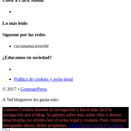
Únete a Cucu Mama
Lo más leído
Sígueme por las redes
cucumama.tenerife
¿Educamos en sociedad?
Política de cookies y aviso legal
© 2017
•
GeneratePress
A
%d
blogueros les gusta esto:
Usamos Cookies durante la navegación y hacer más fácil la
navegación por el blog. Si quieres saber más sobre ellas o deseas
desactivarlas no olvides leer el aviso legal y cookies. Para continuar
navegando ahora, debes aceptarlas.
Ok
No
Aviso Legal Y Cookies