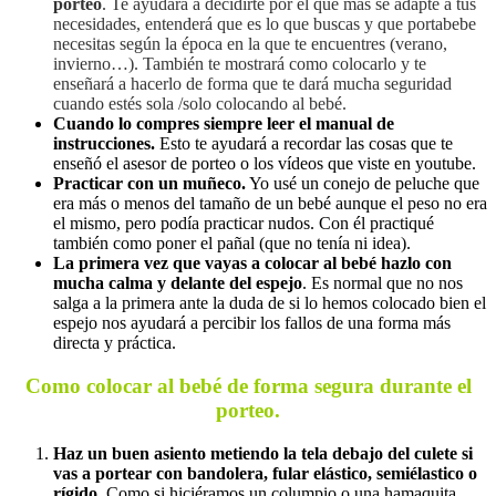
porteo
. Te ayudará a decidirte por el que más se adapte a tus
necesidades, entenderá que es lo que buscas y que portabebe
necesitas según la época en la que te encuentres (verano,
invierno…). También te mostrará como colocarlo y te
enseñará a hacerlo de forma que te dará mucha seguridad
cuando estés sola /solo colocando al bebé.
Cuando lo compres siempre leer el manual de
instrucciones.
Esto te ayudará a recordar las cosas que te
enseñó el asesor de porteo o los vídeos que viste en youtube.
Practicar con un muñeco.
Yo usé un conejo de peluche que
era más o menos del tamaño de un bebé aunque el peso no era
el mismo, pero podía practicar nudos. Con él practiqué
también como poner el pañal (que no tenía ni idea).
La primera vez que vayas a colocar al bebé hazlo con
mucha calma y delante del espejo
. Es normal que no nos
salga a la primera ante la duda de si lo hemos colocado bien el
espejo nos ayudará a percibir los fallos de una forma más
directa y práctica.
Como colocar al bebé de forma segura durante el
porteo.
Haz un buen asiento metiendo la tela debajo del culete si
vas a portear con bandolera, fular elástico, semiélastico o
rígido.
Como si hiciéramos un columpio o una hamaquita.