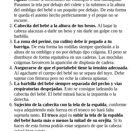
Pasamos la tela por debajo del culete y la subimos a la altura
del ombligo del bebé o un poquito por debajo. De esta forma
te queda el asiento hecho perfectamente y el peque no se
escurre.
Cabecita del bebé a la altura de tus besos.
Al bajar la
cabeza alacnzas a darle un beso y sin darle un golpe con tu
barbilla.
La zona del periné, (su culito) debe ir pegado a tu
barriga.
De esta forma las rodillas siempre quedarán a la
altura de su ombligo y no por debajo tipo colgona. El peso se
distribuye de forma equitativa en sus caderas. Las mochilas
colgonas favorecen la aparición de displasia de cadera.
Asegurarse de que el portabebé tiene la tensión adecuada
.
Al agacharte el cuerpo del bebé no se separa del tuyo. Debe
sujetar con firmeza pero no eche la cabeza aplastar.
La barbilla del bebé siempre separada del pecho y vias
respiratorias despejadas
. Esto se consigue ladeando la
cabecita del bebé. El bebé mirará hacia la izquierda o la
derecha.
Sujeción de la cabecita con la tela de la espalda
, conforme
vaya adquiriendo más fuerza en el tronco no hará falta
sujetarla tanto.
El truco
aquí es
subir la tela de la espalda
del bebé hasta más o menos la mitad de su orejita
. Si lo
haces de esta forma podrás estar segura/o de que la cabeza
estará bien sujeta.