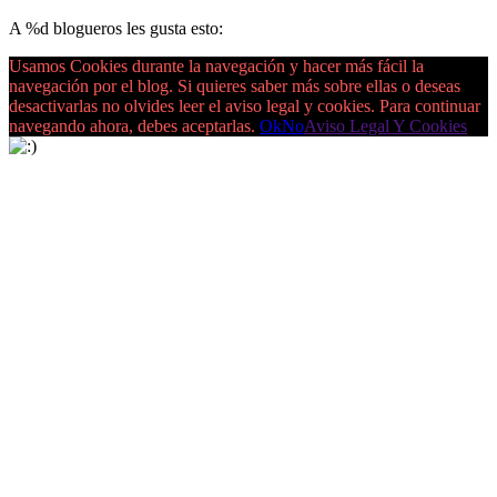
A
%d
blogueros les gusta esto:
Usamos Cookies durante la navegación y hacer más fácil la
navegación por el blog. Si quieres saber más sobre ellas o deseas
desactivarlas no olvides leer el aviso legal y cookies. Para continuar
navegando ahora, debes aceptarlas.
Ok
No
Aviso Legal Y Cookies