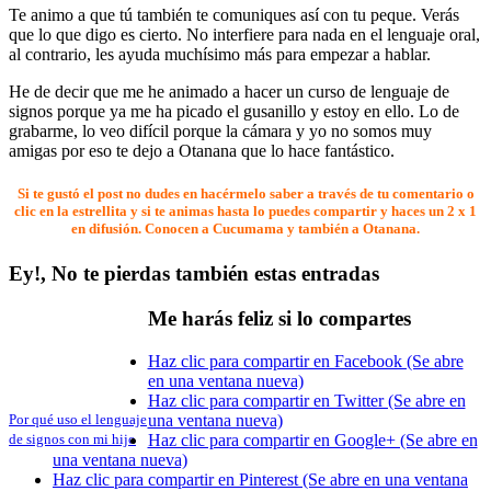
Te animo a que tú también te comuniques así con tu peque. Verás
que lo que digo es cierto. No interfiere para nada en el lenguaje oral,
al contrario, les ayuda muchísimo más para empezar a hablar.
He de decir que me he animado a hacer un curso de lenguaje de
signos porque ya me ha picado el gusanillo y estoy en ello. Lo de
grabarme, lo veo difícil porque la cámara y yo no somos muy
amigas por eso te dejo a Otanana que lo hace fantástico.
Si te gustó el post no dudes en hacérmelo saber a través de tu comentario o
clic en la estrellita y si te animas hasta lo puedes compartir y haces un 2 x 1
en difusión. Conocen a Cucumama y también a Otanana.
Ey!, No te pierdas también estas entradas
Me harás feliz si lo compartes
Haz clic para compartir en Facebook (Se abre
en una ventana nueva)
Haz clic para compartir en Twitter (Se abre en
una ventana nueva)
Por qué uso el lenguaje
Haz clic para compartir en Google+ (Se abre en
de signos con mi hijo
una ventana nueva)
Haz clic para compartir en Pinterest (Se abre en una ventana