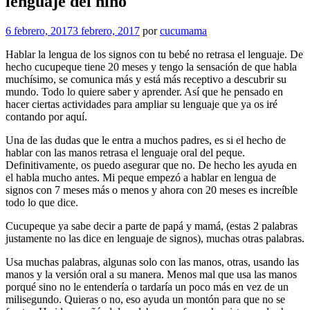
lenguaje del niño
6 febrero, 2017
3 febrero, 2017
por
cucumama
Hablar la lengua de los signos con tu bebé no retrasa el lenguaje. De
hecho cucupeque tiene 20 meses y tengo la sensación de que habla
muchísimo, se comunica más y está más receptivo a descubrir su
mundo. Todo lo quiere saber y aprender. Así que he pensado en
hacer ciertas actividades para ampliar su lenguaje que ya os iré
contando por aquí.
Una de las dudas que le entra a muchos padres, es si el hecho de
hablar con las manos retrasa el lenguaje oral del peque.
Definitivamente, os puedo asegurar que no. De hecho les ayuda en
el habla mucho antes. Mi peque empezó a hablar en lengua de
signos con 7 meses más o menos y ahora con 20 meses es increíble
todo lo que dice.
Cucupeque ya sabe decir a parte de papá y mamá, (estas 2 palabras
justamente no las dice en lenguaje de signos), muchas otras palabras.
Usa muchas palabras, algunas solo con las manos, otras, usando las
manos y la versión oral a su manera. Menos mal que usa las manos
porqué sino no le entendería o tardaría un poco más en vez de un
milisegundo. Quieras o no, eso ayuda un montón para que no se