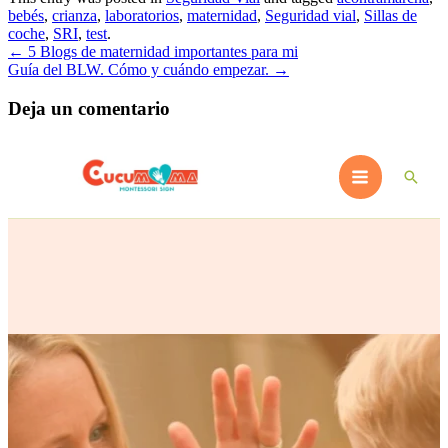
en
bebés
,
crianza
,
laboratorios
,
maternidad
,
Seguridad vial
,
Sillas de
una
coche
,
SRI
,
test
.
ventana
Navegación
←
5 Blogs de maternidad importantes para mi
nueva)
Guía del BLW. Cómo y cuándo empezar.
→
de
entradas
Deja un comentario