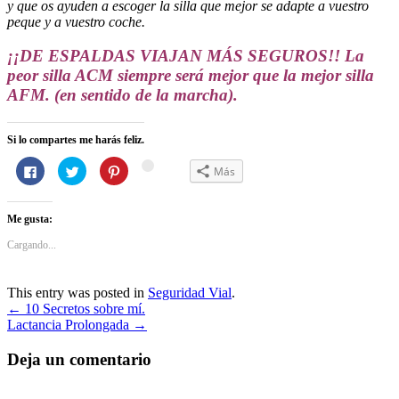
y que os ayuden a escoger la silla que mejor se adapte a vuestro
peque y a vuestro coche.
¡¡DE ESPALDAS VIAJAN MÁS SEGUROS!! La
peor silla ACM siempre será mejor que la mejor silla
AFM. (en sentido de la marcha).
Si lo compartes me harás feliz.
Haz
Haz
Haz
Haz
Más
Haz
clic
clic
clic
clic
para
para
para
para
clic
compartir
compartir
compartir
compartir
para
en
en
en
en
Me gusta:
Facebook
Twitter
Pinterest
Google+
compartir
(Se
(Se
(Se
(Se
en
abre
abre
abre
abre
Cargando...
en
en
en
en
WhatsApp
una
una
una
una
(Se
ventana
ventana
ventana
ventana
nueva)
nueva)
nueva)
nueva)
abre
This entry was posted in
Seguridad Vial
.
en
Navegación
←
10 Secretos sobre mí.
una
Lactancia Prolongada
→
de
ventana
nueva)
entradas
Deja un comentario