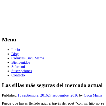
Cucu Mama
La tribu ideal para padres perfectamente
imperfectos
Menú
Skip
Inicio
to
Blog
content
Crónicas Cucu Mama
Bienvenidos
Sobre mi
Suscripciones
Contacto
Las sillas más seguras del mercado actual
Published
15 septiembre, 2016
27 septiembre, 2016
by
Cucu Mama
Puede que hayas llegado aquí a través del post “con mi hijo no se