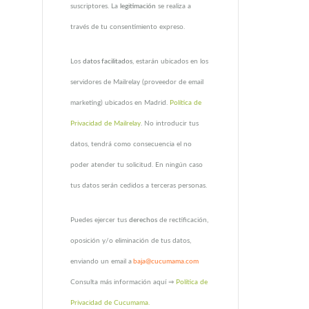
suscriptores. La
legitimación
se realiza a
través de tu consentimiento expreso.
Los
datos facilitados
, estarán ubicados en los
servidores de Mailrelay (proveedor de email
marketing) ubicados en Madrid.
Política de
Privacidad de Mailrelay
. No introducir tus
datos, tendrá como consecuencia el no
poder atender tu solicitud. En ningún caso
tus datos serán cedidos a terceras personas.
Puedes ejercer tus
derechos
de rectificación,
oposición y/o eliminación de tus datos,
enviando un email a
baja@cucumama.com
Consulta más información aquí ⇒
Política de
Privacidad de Cucumama.