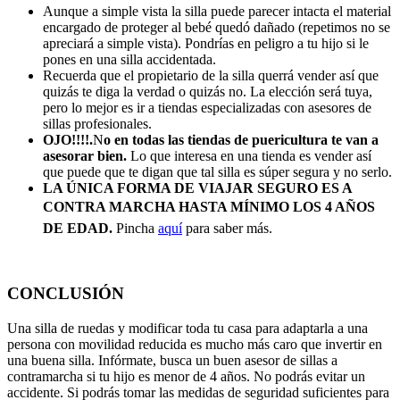
Aunque a simple vista la silla puede parecer intacta el material
encargado de proteger al bebé quedó dañado (repetimos no se
apreciará a simple vista). Pondrías en peligro a tu hijo si le
pones en una silla accidentada.
Recuerda que el propietario de la silla querrá vender así­ que
quizás te diga la verdad o quizás no. La elección será tuya,
pero lo mejor es ir a tiendas especializadas con asesores de
sillas profesionales.
OJO!!!!.
N
o en todas las tiendas de puericultura te van a
asesorar bien.
Lo que interesa en una tienda es vender así
que puede que te digan que tal silla es súper segura y no serlo.
LA ÚNICA FORMA DE VIAJAR SEGURO ES A
CONTRA MARCHA HASTA MÍNIMO LOS 4 AÑOS
DE EDAD.
Pincha
aquí
para saber más.
CONCLUSIÓN
Una silla de ruedas y modificar toda tu casa para adaptarla a una
persona con movilidad reducida es mucho más caro que invertir en
una buena silla. Infórmate, busca un buen asesor de sillas a
contramarcha si tu hijo es menor de 4 años. No podrás evitar un
accidente. Si podrás tomar las medidas de seguridad suficientes para