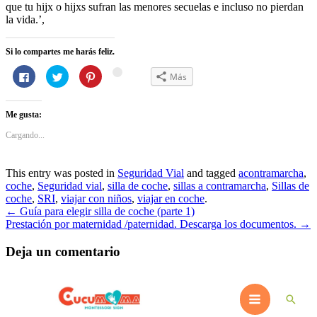
que tu hijx o hijxs sufran las menores secuelas e incluso no pierdan
la vida.’,
Si lo compartes me harás feliz.
Haz
Haz
Haz
Haz
Más
Haz
clic
clic
clic
clic
para
para
para
para
clic
compartir
compartir
compartir
compartir
para
en
en
en
en
Me gusta:
Facebook
Twitter
Pinterest
Google+
compartir
(Se
(Se
(Se
(Se
en
abre
abre
abre
abre
Cargando...
en
en
en
en
WhatsApp
una
una
una
una
(Se
ventana
ventana
ventana
ventana
nueva)
nueva)
nueva)
nueva)
abre
This entry was posted in
Seguridad Vial
and tagged
acontramarcha
,
en
coche
,
Seguridad vial
,
silla de coche
,
sillas a contramarcha
,
Sillas de
una
coche
,
SRI
,
viajar con niños
,
viajar en coche
.
ventana
Navegación
←
Guía para elegir silla de coche (parte 1)
nueva)
Prestación por maternidad /paternidad. Descarga los documentos.
→
de
entradas
Deja un comentario