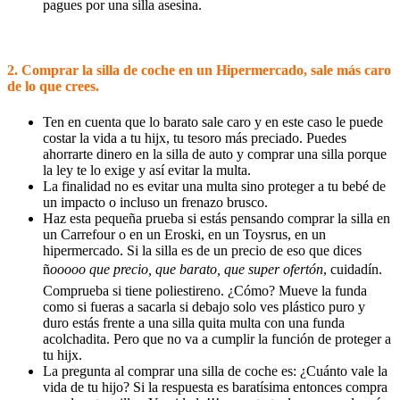
pagues por una silla asesina.
2. Comprar la silla de coche en un Hipermercado, sale más caro
de lo que crees.
Ten en cuenta que lo barato sale caro y en este caso le puede
costar la vida a tu hijx, tu tesoro más preciado. Puedes
ahorrarte dinero en la silla de auto y comprar una silla porque
la ley te lo exige y así evitar la multa.
La finalidad no es evitar una multa sino proteger a tu bebé de
un impacto o incluso un frenazo brusco.
Haz esta pequeña prueba si estás pensando comprar la silla en
un Carrefour o en un Eroski, en un Toysrus, en un
hipermercado. Si la silla es de un precio de eso que dices
ñ
ooooo que precio, que barato, que super ofertón
, cuidadí­n.
Comprueba si tiene poliestireno. ¿Cómo? Mueve la funda
como si fueras a sacarla si debajo solo ves plástico puro y
duro estás frente a una silla quita multa con una funda
acolchadita. Pero que no va a cumplir la función de proteger a
tu hijx.
La pregunta al comprar una silla de coche es: ¿Cuánto vale la
vida de tu hijo? Si la respuesta es baratí­sima entonces compra