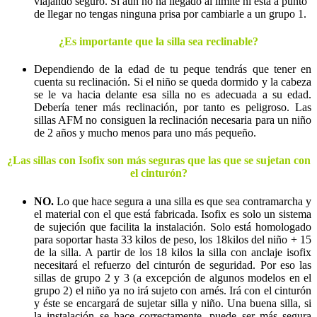
viajando seguro. Si aún no ha llegado al límite ni está a punto
de llegar no tengas ninguna prisa por cambiarle a un grupo 1.
¿Es importante que la silla sea reclinable?
Dependiendo de la edad de tu peque tendrás que tener en
cuenta su reclinación. Si el niño se queda dormido y la cabeza
se le va hacia delante esa silla no es adecuada a su edad.
Debería tener más reclinación, por tanto es peligroso. Las
sillas AFM no consiguen la reclinación necesaria para un niño
de 2 años y mucho menos para uno más pequeño.
¿Las sillas con Isofix son más seguras que las que se sujetan con
el cinturón?
NO.
Lo que hace segura a una silla es que sea contramarcha y
el material con el que está fabricada. Isofix es solo un sistema
de sujeción que facilita la instalación. Solo está homologado
para soportar hasta 33 kilos de peso, los 18kilos del niño + 15
de la silla. A partir de los 18 kilos la silla con anclaje isofix
necesitará el refuerzo del cinturón de seguridad. Por eso las
sillas de grupo 2 y 3 (a excepción de algunos modelos en el
grupo 2) el niño ya no irá sujeto con arnés. Irá con el cinturón
y éste se encargará de sujetar silla y niño. Una buena silla, si
la instalación se hace correctamente, puede ser más segura