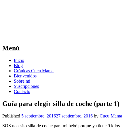
Cucu Mama
La tribu ideal para padres perfectamente
imperfectos
Menú
Skip
Inicio
to
Blog
content
Crónicas Cucu Mama
Bienvenidos
Sobre mi
Suscripciones
Contacto
Guía para elegir silla de coche (parte 1)
Published
5 septiembre, 2016
27 septiembre, 2016
by
Cucu Mama
SOS necesito silla de coche para mi bebé porque ya tiene 9 kilos…..