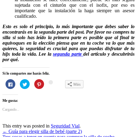
sujetada con el cinturón que con el isofix, por eso es
importante que la instalación la haga siempre un asesor
cualificado.
Esto es solo el principio, lo más importante que debes saber lo
encontrarás en la segunda parte del post. Por favor no compres tu
silla si solo has leído la primera parte es posible que al final te
equivoques en la elección piensa que en tu coche va lo que más
quieres, la seguridad es crucial para que puedas disfrutar de tu
hijx toda la vida. Lee la
segunda parte
del artículo y descubrirás
por qué.
Si lo compartes me harás feliz.
Haz
Haz
Haz
Haz
Más
Haz
clic
clic
clic
clic
para
para
para
para
clic
compartir
compartir
compartir
compartir
para
en
en
en
en
Me gusta:
Facebook
Twitter
Pinterest
Google+
compartir
(Se
(Se
(Se
(Se
en
abre
abre
abre
abre
Cargando...
en
en
en
en
WhatsApp
una
una
una
una
(Se
ventana
ventana
ventana
ventana
nueva)
nueva)
nueva)
nueva)
abre
This entry was posted in
Seguridad Vial
.
en
Navegación
←
Guía para elegir silla de bebé (parte 2)
una
Tres cosas a tener en cuenta para comprar la silla de coche
→