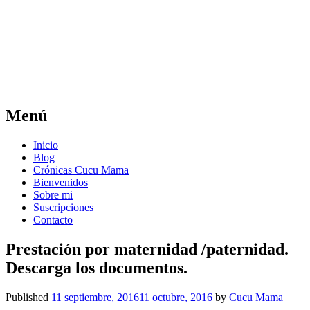
Cucu Mama
La tribu ideal para padres perfectamente
imperfectos
Menú
Skip
Inicio
to
Blog
content
Crónicas Cucu Mama
Bienvenidos
Sobre mi
Suscripciones
Contacto
Prestación por maternidad /paternidad.
Descarga los documentos.
Published
11 septiembre, 2016
11 octubre, 2016
by
Cucu Mama