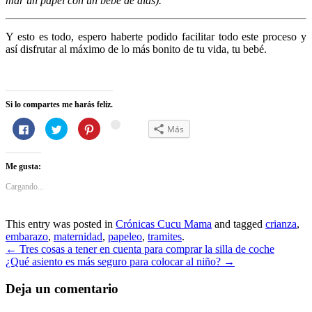
mar un papel con un bebé de días).
Y esto es todo, espero haberte podido facilitar todo este proceso y
así disfrutar al máximo de lo más bonito de tu vida, tu bebé.
Si lo compartes me harás feliz.
Haz
Haz
Haz
Haz
Más
Haz
clic
clic
clic
clic
para
para
para
para
clic
compartir
compartir
compartir
compartir
para
en
en
en
en
Me gusta:
Facebook
Twitter
Pinterest
Google+
compartir
(Se
(Se
(Se
(Se
en
abre
abre
abre
abre
Cargando...
en
en
en
en
WhatsApp
una
una
una
una
(Se
ventana
ventana
ventana
ventana
nueva)
nueva)
nueva)
nueva)
abre
This entry was posted in
Crónicas Cucu Mama
and tagged
crianza
,
en
embarazo
,
maternidad
,
papeleo
,
tramites
.
una
Navegación
←
Tres cosas a tener en cuenta para comprar la silla de coche
ventana
¿Qué asiento es más seguro para colocar al niño?
→
de
nueva)
entradas
Deja un comentario