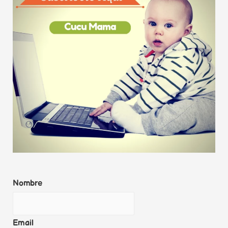
e
d
I
n
Nombre
Email