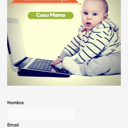
e
d
I
n
Nombre
Email