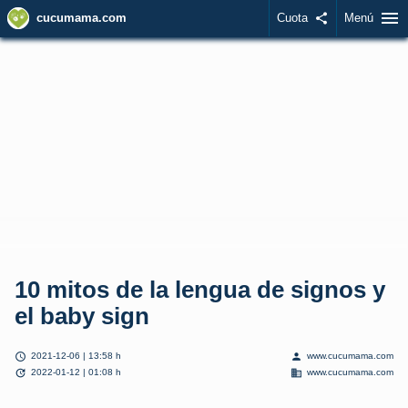
menu
cucumama.com
Cuota
share
Menú
10 mitos de la lengua de signos y
el baby sign
schedule
person
2021-12-06 | 13:58 h
www.cucumama.com
update
domain
2022-01-12 | 01:08 h
www.cucumama.com