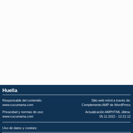
Huella
Responsable del contenido:
Sitio web móvil a través de:
www.cucumama.com
Complemento AMP de WordPress
Privacidad y normas de uso:
Actualización AMPHTML última:
www.cucumama.com
05.11.2022 - 12:21:12
Uso de datos y cookies: