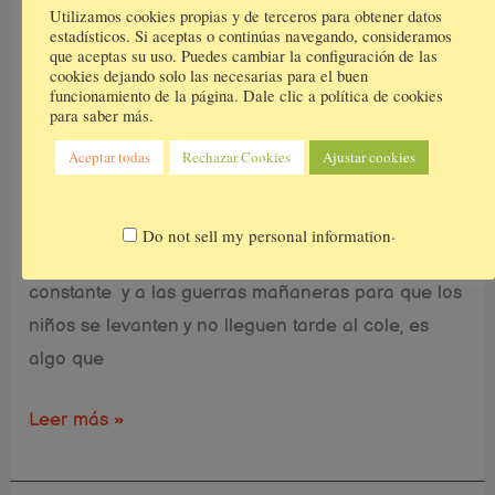
Cómo disfrutar de la vuelta al
Utilizamos cookies propias y de terceros para obtener datos
estrés
estadísticos. Si aceptas o continúas navegando, consideramos
cole sin estrés
que aceptas su uso. Puedes cambiar la configuración de las
cookies dejando solo las necesarias para el buen
Montessori
,
El rincón de mamá
/
Deja un
funcionamiento de la página. Dale clic a política de cookies
comentario
para saber más.
Aceptar todas
Rechazar Cookies
Ajustar cookies
Llevamos ya 2 semanas desde que se terminaron
las vacaciones de verano. Ya está aquí lo que
muchos estaban deseando. ¡La vuelta al cole! A mí
.
Do not sell my personal information
personalmente volver a las rutinas, al corre corre
constante y a las guerras mañaneras para que los
niños se levanten y no lleguen tarde al cole, es
algo que
Leer más »