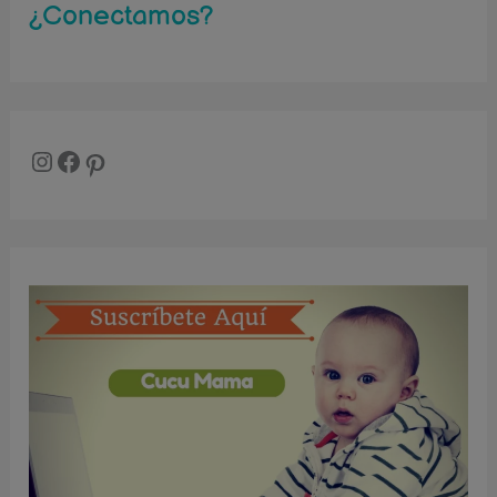
r
¿Conectamos?