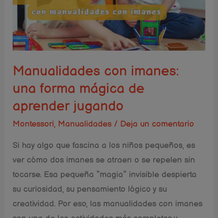
una
forma
mágica
de
aprender
Manualidades con imanes:
jugando
una forma mágica de
aprender jugando
Montessori
,
Manualidades
/
Deja un comentario
Si hay algo que fascina a los niños pequeños, es
ver cómo dos imanes se atraen o se repelen sin
tocarse. Esa pequeña “magia” invisible despierta
su curiosidad, su pensamiento lógico y su
creatividad. Por eso, las manualidades con imanes