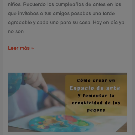
niños. Recuerdo los cumpleaños de antes en los
que invitabas a tus amigos pasabas una tarde
agradable y cada uno para su casa. Hoy en día ya
no son
Leer más »
Crea
el
Rincón
de
Arte
Perfecto
con