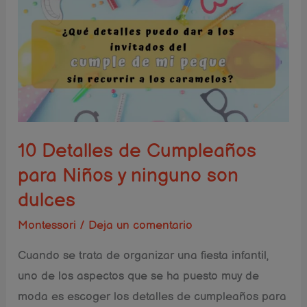
Detalles
de
Cumpleaños
para
Niños
y
ninguno
10 Detalles de Cumpleaños
son
para Niños y ninguno son
dulces
dulces
Montessori
/
Deja un comentario
Cuando se trata de organizar una fiesta infantil,
uno de los aspectos que se ha puesto muy de
moda es escoger los detalles de cumpleaños para