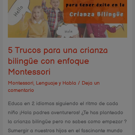
para
una
crianza
bilingüe
con
enfoque
5 Trucos para una crianza
Montessori
bilingüe con enfoque
Montessori
Montessori
,
Lenguaje y Habla
/
Deja un
comentario
Educa en 2 idiomas siguiendo el ritmo de cada
niño ¡Hola padres aventureros! ¿Te has planteado
la crianza bilingüe pero no sabes como empezar ?
Sumergir a nuestros hijos en el fascinante mundo