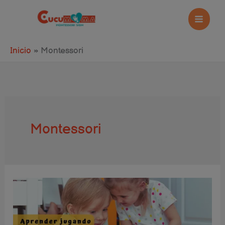
Ir
al
contenido
Inicio
Montessori
Montessori
Manualidades
con
imanes: