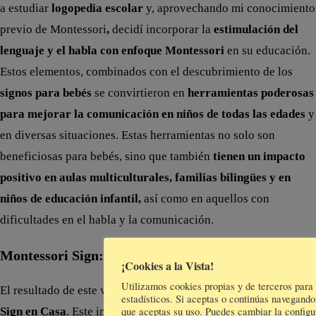
a estudiar
logopedia escolar
y, aprovechando mi conocimiento
previo de
Montessori
,
decidí incorporar la
estimulación del
lenguaje y el habla con enfoque Montessori
en su educación.
Estos elementos, combinados con el descubrimiento de los
signos para bebés
se convirtieron en
herramientas poderosas
para mejorar la comunicación en niños de todas las edades
y
en diversas situaciones. Estas herramientas no solo son
beneficiosas para bebés, sino que también
tienen un impacto
positivo en aulas multiculturales, familias bilingües y en
niños de educación infantil,
así como en aquellos con
dificultades en el habla y la comunicación.
Montessori Sign: Un Método Único
¡Cookies a la Vista!
Utilizamos cookies propias y de terceros para
El resultado de este viaje es mi propio método:
Montessori
estadísticos. Si aceptas o continúas navegand
Sign en Casa
. Este innovador enfoque
combina la
que aceptas su uso. Puedes cambiar la configu